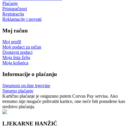
Plaćanje
Pristupačnost
Registracija
Reklamacije i povrati
Moj račun
Moj profil
Moji podaci za račun
Dostavni podaci
Moja lista želja
Moja košarica
Informacije o plaćanju
Sigurnost on-line trgovine
Sigurno plaćanje
Kartično plaćanje je osigurano putem Corvus Pay servisa. Ako
trenutno nije moguće prihvatiti kartice, one neće biti ponuđene kao
sredstvo plaćanja.
LJEKARNE HANŽIĆ