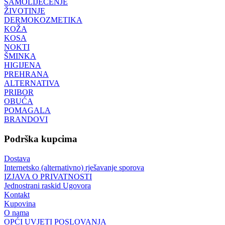
SAMOLIJEČENJE
ŽIVOTINJE
DERMOKOZMETIKA
KOŽA
KOSA
NOKTI
ŠMINKA
HIGIJENA
PREHRANA
ALTERNATIVA
PRIBOR
OBUĆA
POMAGALA
BRANDOVI
Podrška kupcima
Dostava
Internetsko (alternativno) rješavanje sporova
IZJAVA O PRIVATNOSTI
Jednostrani raskid Ugovora
Kontakt
Kupovina
O nama
OPĆI UVJETI POSLOVANJA