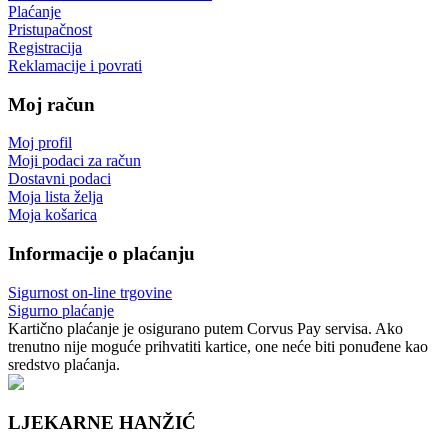
Plaćanje
Pristupačnost
Registracija
Reklamacije i povrati
Moj račun
Moj profil
Moji podaci za račun
Dostavni podaci
Moja lista želja
Moja košarica
Informacije o plaćanju
Sigurnost on-line trgovine
Sigurno plaćanje
Kartično plaćanje je osigurano putem Corvus Pay servisa. Ako
trenutno nije moguće prihvatiti kartice, one neće biti ponuđene kao
sredstvo plaćanja.
LJEKARNE HANŽIĆ