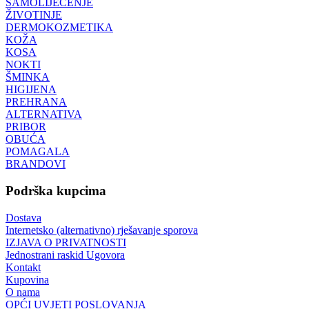
SAMOLIJEČENJE
ŽIVOTINJE
DERMOKOZMETIKA
KOŽA
KOSA
NOKTI
ŠMINKA
HIGIJENA
PREHRANA
ALTERNATIVA
PRIBOR
OBUĆA
POMAGALA
BRANDOVI
Podrška kupcima
Dostava
Internetsko (alternativno) rješavanje sporova
IZJAVA O PRIVATNOSTI
Jednostrani raskid Ugovora
Kontakt
Kupovina
O nama
OPĆI UVJETI POSLOVANJA