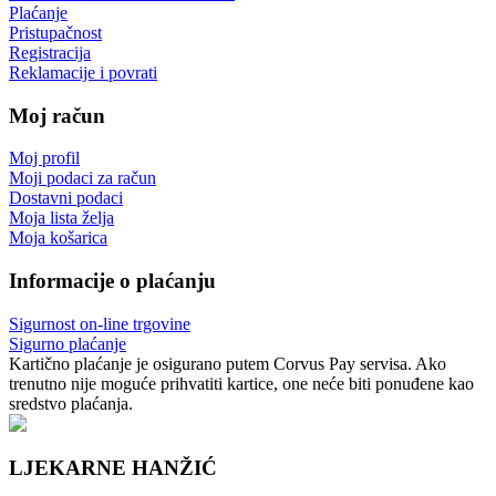
Plaćanje
Pristupačnost
Registracija
Reklamacije i povrati
Moj račun
Moj profil
Moji podaci za račun
Dostavni podaci
Moja lista želja
Moja košarica
Informacije o plaćanju
Sigurnost on-line trgovine
Sigurno plaćanje
Kartično plaćanje je osigurano putem Corvus Pay servisa. Ako
trenutno nije moguće prihvatiti kartice, one neće biti ponuđene kao
sredstvo plaćanja.
LJEKARNE HANŽIĆ