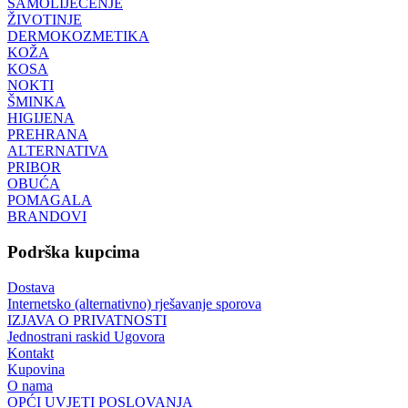
SAMOLIJEČENJE
ŽIVOTINJE
DERMOKOZMETIKA
KOŽA
KOSA
NOKTI
ŠMINKA
HIGIJENA
PREHRANA
ALTERNATIVA
PRIBOR
OBUĆA
POMAGALA
BRANDOVI
Podrška kupcima
Dostava
Internetsko (alternativno) rješavanje sporova
IZJAVA O PRIVATNOSTI
Jednostrani raskid Ugovora
Kontakt
Kupovina
O nama
OPĆI UVJETI POSLOVANJA