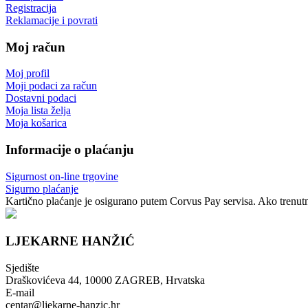
Registracija
Reklamacije i povrati
Moj račun
Moj profil
Moji podaci za račun
Dostavni podaci
Moja lista želja
Moja košarica
Informacije o plaćanju
Sigurnost on-line trgovine
Sigurno plaćanje
Kartično plaćanje je osigurano putem Corvus Pay servisa. Ako trenutno
LJEKARNE HANŽIĆ
Sjedište
Draškovićeva 44, 10000 ZAGREB, Hrvatska
E-mail
centar@ljekarne-hanzic.hr