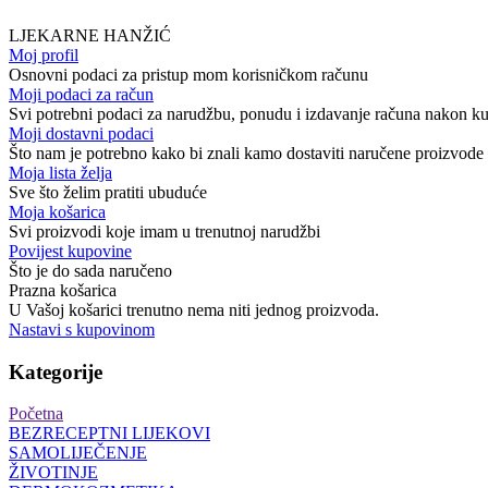
LJEKARNE HANŽIĆ
Moj profil
Osnovni podaci za pristup mom korisničkom računu
Moji podaci za račun
Svi potrebni podaci za narudžbu, ponudu i izdavanje računa nakon k
Moji dostavni podaci
Što nam je potrebno kako bi znali kamo dostaviti naručene proizvode
Moja lista želja
Sve što želim pratiti ubuduće
Moja košarica
Svi proizvodi koje imam u trenutnoj narudžbi
Povijest kupovine
Što je do sada naručeno
Prazna košarica
U Vašoj košarici trenutno nema niti jednog proizvoda.
Nastavi s kupovinom
Kategorije
Početna
BEZRECEPTNI LIJEKOVI
SAMOLIJEČENJE
ŽIVOTINJE