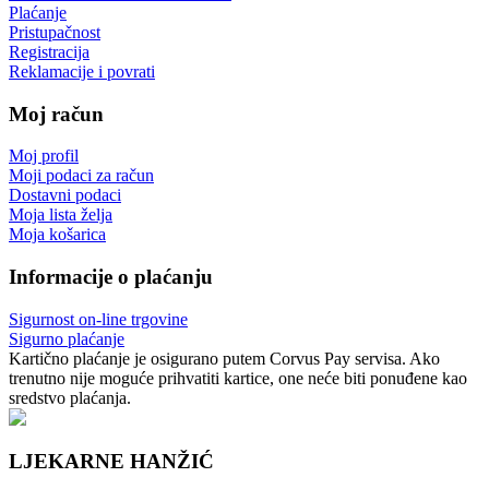
Plaćanje
Pristupačnost
Registracija
Reklamacije i povrati
Moj račun
Moj profil
Moji podaci za račun
Dostavni podaci
Moja lista želja
Moja košarica
Informacije o plaćanju
Sigurnost on-line trgovine
Sigurno plaćanje
Kartično plaćanje je osigurano putem Corvus Pay servisa. Ako
trenutno nije moguće prihvatiti kartice, one neće biti ponuđene kao
sredstvo plaćanja.
LJEKARNE HANŽIĆ