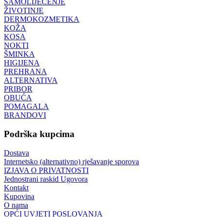
SAMOLIJEČENJE
ŽIVOTINJE
DERMOKOZMETIKA
KOŽA
KOSA
NOKTI
ŠMINKA
HIGIJENA
PREHRANA
ALTERNATIVA
PRIBOR
OBUĆA
POMAGALA
BRANDOVI
Podrška kupcima
Dostava
Internetsko (alternativno) rješavanje sporova
IZJAVA O PRIVATNOSTI
Jednostrani raskid Ugovora
Kontakt
Kupovina
O nama
OPĆI UVJETI POSLOVANJA