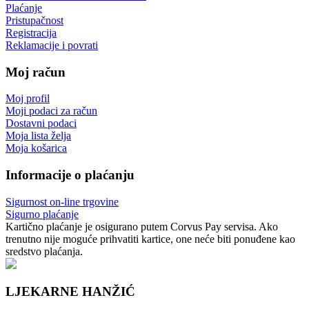
Plaćanje
Pristupačnost
Registracija
Reklamacije i povrati
Moj račun
Moj profil
Moji podaci za račun
Dostavni podaci
Moja lista želja
Moja košarica
Informacije o plaćanju
Sigurnost on-line trgovine
Sigurno plaćanje
Kartično plaćanje je osigurano putem Corvus Pay servisa. Ako
trenutno nije moguće prihvatiti kartice, one neće biti ponuđene kao
sredstvo plaćanja.
LJEKARNE HANŽIĆ