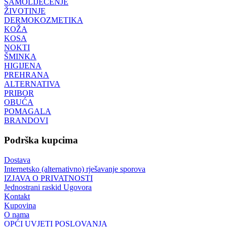
SAMOLIJEČENJE
ŽIVOTINJE
DERMOKOZMETIKA
KOŽA
KOSA
NOKTI
ŠMINKA
HIGIJENA
PREHRANA
ALTERNATIVA
PRIBOR
OBUĆA
POMAGALA
BRANDOVI
Podrška kupcima
Dostava
Internetsko (alternativno) rješavanje sporova
IZJAVA O PRIVATNOSTI
Jednostrani raskid Ugovora
Kontakt
Kupovina
O nama
OPĆI UVJETI POSLOVANJA