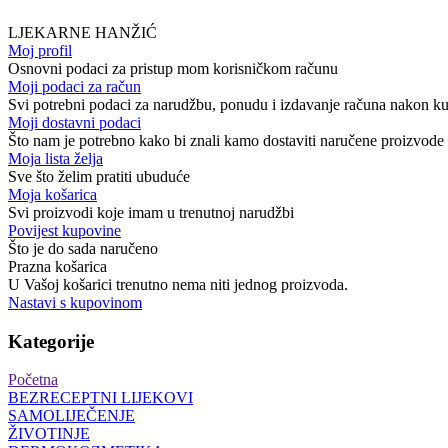
LJEKARNE HANŽIĆ
Moj profil
Osnovni podaci za pristup mom korisničkom računu
Moji podaci za račun
Svi potrebni podaci za narudžbu, ponudu i izdavanje računa nakon k
Moji dostavni podaci
Što nam je potrebno kako bi znali kamo dostaviti naručene proizvode
Moja lista želja
Sve što želim pratiti ubuduće
Moja košarica
Svi proizvodi koje imam u trenutnoj narudžbi
Povijest kupovine
Što je do sada naručeno
Prazna košarica
U Vašoj košarici trenutno nema niti jednog proizvoda.
Nastavi s kupovinom
Kategorije
Početna
BEZRECEPTNI LIJEKOVI
SAMOLIJEČENJE
ŽIVOTINJE