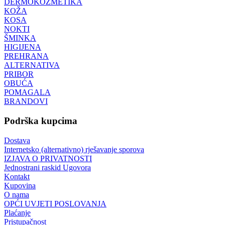
DERMOKOZMETIKA
KOŽA
KOSA
NOKTI
ŠMINKA
HIGIJENA
PREHRANA
ALTERNATIVA
PRIBOR
OBUĆA
POMAGALA
BRANDOVI
Podrška kupcima
Dostava
Internetsko (alternativno) rješavanje sporova
IZJAVA O PRIVATNOSTI
Jednostrani raskid Ugovora
Kontakt
Kupovina
O nama
OPĆI UVJETI POSLOVANJA
Plaćanje
Pristupačnost