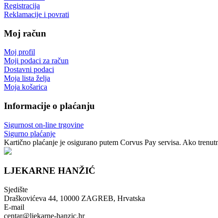
Registracija
Reklamacije i povrati
Moj račun
Moj profil
Moji podaci za račun
Dostavni podaci
Moja lista želja
Moja košarica
Informacije o plaćanju
Sigurnost on-line trgovine
Sigurno plaćanje
Kartično plaćanje je osigurano putem Corvus Pay servisa. Ako trenutno
LJEKARNE HANŽIĆ
Sjedište
Draškovićeva 44, 10000 ZAGREB, Hrvatska
E-mail
centar@ljekarne-hanzic.hr