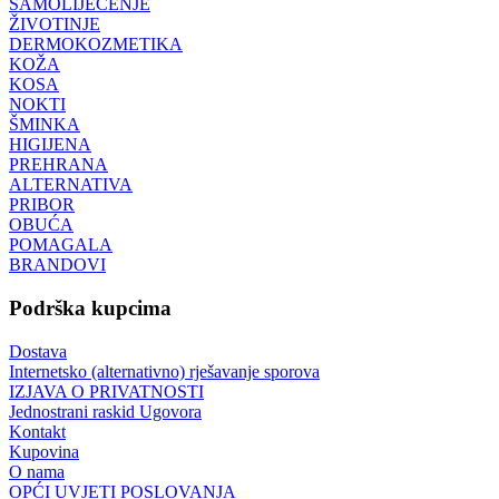
SAMOLIJEČENJE
ŽIVOTINJE
DERMOKOZMETIKA
KOŽA
KOSA
NOKTI
ŠMINKA
HIGIJENA
PREHRANA
ALTERNATIVA
PRIBOR
OBUĆA
POMAGALA
BRANDOVI
Podrška kupcima
Dostava
Internetsko (alternativno) rješavanje sporova
IZJAVA O PRIVATNOSTI
Jednostrani raskid Ugovora
Kontakt
Kupovina
O nama
OPĆI UVJETI POSLOVANJA