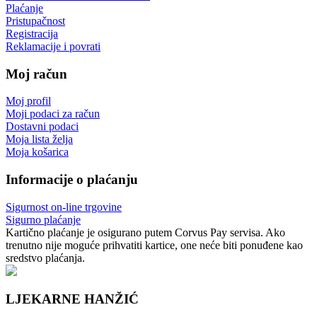
Plaćanje
Pristupačnost
Registracija
Reklamacije i povrati
Moj račun
Moj profil
Moji podaci za račun
Dostavni podaci
Moja lista želja
Moja košarica
Informacije o plaćanju
Sigurnost on-line trgovine
Sigurno plaćanje
Kartično plaćanje je osigurano putem Corvus Pay servisa. Ako
trenutno nije moguće prihvatiti kartice, one neće biti ponuđene kao
sredstvo plaćanja.
LJEKARNE HANŽIĆ