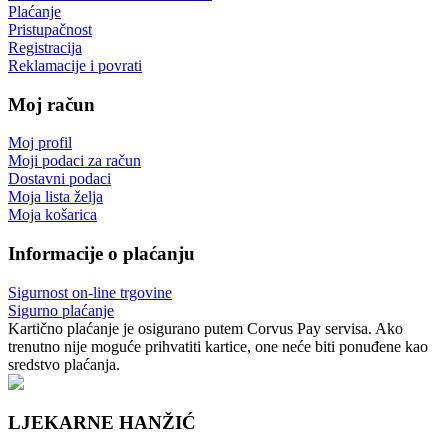
Plaćanje
Pristupačnost
Registracija
Reklamacije i povrati
Moj račun
Moj profil
Moji podaci za račun
Dostavni podaci
Moja lista želja
Moja košarica
Informacije o plaćanju
Sigurnost on-line trgovine
Sigurno plaćanje
Kartično plaćanje je osigurano putem Corvus Pay servisa. Ako
trenutno nije moguće prihvatiti kartice, one neće biti ponuđene kao
sredstvo plaćanja.
LJEKARNE HANŽIĆ