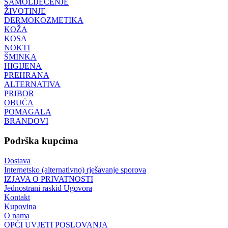
SAMOLIJEČENJE
ŽIVOTINJE
DERMOKOZMETIKA
KOŽA
KOSA
NOKTI
ŠMINKA
HIGIJENA
PREHRANA
ALTERNATIVA
PRIBOR
OBUĆA
POMAGALA
BRANDOVI
Podrška kupcima
Dostava
Internetsko (alternativno) rješavanje sporova
IZJAVA O PRIVATNOSTI
Jednostrani raskid Ugovora
Kontakt
Kupovina
O nama
OPĆI UVJETI POSLOVANJA