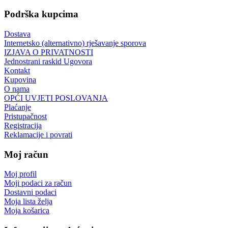
Podrška kupcima
Dostava
Internetsko (alternativno) rješavanje sporova
IZJAVA O PRIVATNOSTI
Jednostrani raskid Ugovora
Kontakt
Kupovina
O nama
OPĆI UVJETI POSLOVANJA
Plaćanje
Pristupačnost
Registracija
Reklamacije i povrati
Moj račun
Moj profil
Moji podaci za račun
Dostavni podaci
Moja lista želja
Moja košarica