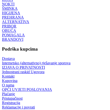
NOKTI
ŠMINKA
HIGIJENA
PREHRANA
ALTERNATIVA
PRIBOR
OBUĆA
POMAGALA
BRANDOVI
Podrška kupcima
Dostava
Internetsko (alternativno) rješavanje sporova
IZJAVA O PRIVATNOSTI
Jednostrani raskid Ugovora
Kontakt
Kupovina
O nama
OPĆI UVJETI POSLOVANJA
Plaćanje
Pristupačnost
Registracija
Reklamacije i povrati