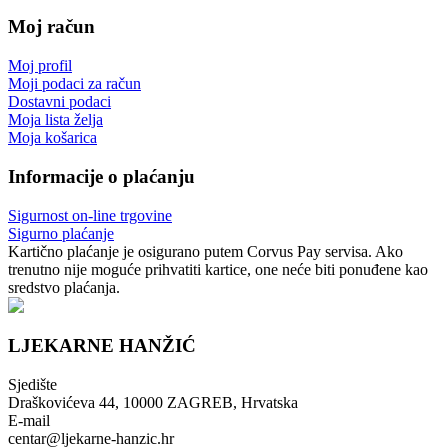
Moj račun
Moj profil
Moji podaci za račun
Dostavni podaci
Moja lista želja
Moja košarica
Informacije o plaćanju
Sigurnost on-line trgovine
Sigurno plaćanje
Kartično plaćanje je osigurano putem Corvus Pay servisa. Ako
trenutno nije moguće prihvatiti kartice, one neće biti ponuđene kao
sredstvo plaćanja.
LJEKARNE HANŽIĆ
Sjedište
Draškovićeva 44, 10000 ZAGREB, Hrvatska
E-mail
centar@ljekarne-hanzic.hr