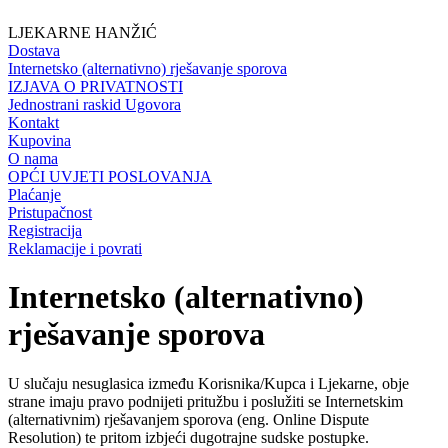
LJEKARNE HANŽIĆ
Dostava
Internetsko (alternativno) rješavanje sporova
IZJAVA O PRIVATNOSTI
Jednostrani raskid Ugovora
Kontakt
Kupovina
O nama
OPĆI UVJETI POSLOVANJA
Plaćanje
Pristupačnost
Registracija
Reklamacije i povrati
Internetsko (alternativno)
rješavanje sporova
U slučaju nesuglasica između Korisnika/Kupca i Ljekarne, obje
strane imaju pravo podnijeti pritužbu i poslužiti se Internetskim
(alternativnim) rješavanjem sporova (eng. Online Dispute
Resolution) te pritom izbjeći dugotrajne sudske postupke.