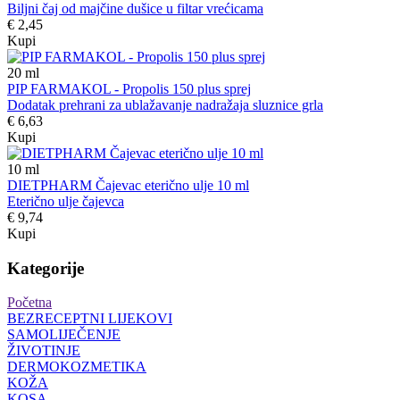
Biljni čaj od majčine dušice u filtar vrećicama
€ 2,45
Kupi
20
ml
PIP FARMAKOL - Propolis 150 plus sprej
Dodatak prehrani za ublažavanje nadražaja sluznice grla
€ 6,63
Kupi
10
ml
DIETPHARM Čajevac eterično ulje 10 ml
Eterično ulje čajevca
€ 9,74
Kupi
Kategorije
Početna
BEZRECEPTNI LIJEKOVI
SAMOLIJEČENJE
ŽIVOTINJE
DERMOKOZMETIKA
KOŽA
KOSA