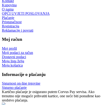
Kontakt
Kupovina
O nama
OPĆI UVJETI POSLOVANJA
Plaćanje
Pristupačnost
Registracija
Reklamacije i povrati
Moj račun
Moj profil
Moji podaci za račun
Dostavni podaci
Moja lista želja
Moja košarica
Informacije o plaćanju
Sigurnost on-line trgovine
Sigurno plaćanje
Kartično plaćanje je osigurano putem Corvus Pay servisa. Ako
trenutno nije moguće prihvatiti kartice, one neće biti ponuđene kao
sredstvo plaćanja.