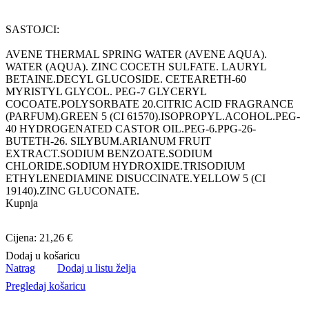
SASTOJCI:
AVENE THERMAL SPRING WATER (AVENE AQUA).
WATER (AQUA). ZINC COCETH SULFATE. LAURYL
BETAINE.DECYL GLUCOSIDE. CETEARETH-60
MYRISTYL GLYCOL. PEG-7 GLYCERYL
COCOATE.POLYSORBATE 20.CITRIC ACID FRAGRANCE
(PARFUM).GREEN 5 (CI 61570).ISOPROPYL.ACOHOL.PEG-
40 HYDROGENATED CASTOR OIL.PEG-6.PPG-26-
BUTETH-26. SILYBUM.ARIANUM FRUIT
EXTRACT.SODIUM BENZOATE.SODIUM
CHLORIDE.SODIUM HYDROXIDE.TRISODIUM
ETHYLENEDIAMINE DISUCCINATE.YELLOW 5 (CI
19140).ZINC GLUCONATE.
Kupnja
Cijena: 21,26 €
Dodaj u košaricu
Natrag
Dodaj u listu želja
Pregledaj košaricu