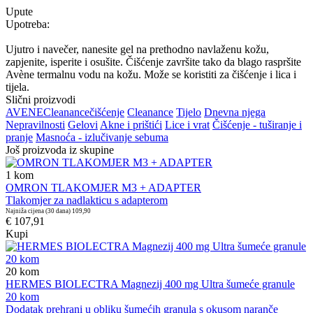
Upute
Upotreba:
Ujutro i navečer, nanesite gel na prethodno navlaženu kožu,
zapjenite, isperite i osušite. Čišćenje završite tako da blago raspršite
Avène termalnu vodu na kožu. Može se koristiti za čišćenje i lica i
tijela.
Slični proizvodi
AVENE
Cleanance
čišćenje
Cleanance
Tijelo
Dnevna njega
Nepravilnosti
Gelovi
Akne i prištići
Lice i vrat
Čišćenje - tuširanje i
pranje
Masnoća - izlučivanje sebuma
Još proizvoda iz skupine
1
kom
OMRON TLAKOMJER M3 + ADAPTER
Tlakomjer za nadlakticu s adapterom
Najniža cijena (30 dana)
109,90
€ 107,91
Kupi
20
kom
HERMES BIOLECTRA Magnezij 400 mg Ultra šumeće granule
20 kom
Dodatak prehrani u obliku šumećih granula s okusom naranče