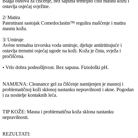
Blaga osnova za čišćenje, bez sapuna temeljito čisti masnu kožu i
ostavlja osjećaj svježine.
2/ Matira
Patentirani sastojak Comedoclastin™ regulira mašćenje i matira
masnu kožu.
3/ Umiruje
Avène termalna izvorska voda umiruje, djeluje antiiritirajuće i
ostavlja trenutni osjećaj ugode na koži. Koža je čista, svježa i
pročišćena.
• Vrlo dobra podnošljivost. Bez sapuna. Fiziološki pH.
NAMJENA: Cleanance gel za čišćenje namijenjen je masnoj i
problematičnoj koži sklonoj nastanku nepravilnosti i akne. Pogodan
i za nositelje kontaknih leća.
TIP KOŽE: Masna i problematična koža sklona nastanku
nepravilnosti.
REZULTATI: