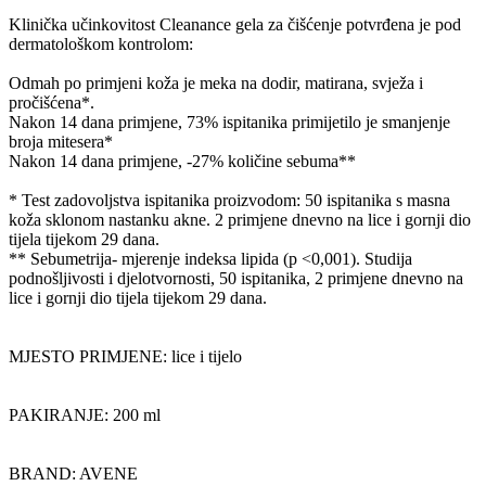
Klinička učinkovitost Cleanance gela za čišćenje potvrđena je pod
dermatološkom kontrolom:
Odmah po primjeni koža je meka na dodir, matirana, svježa i
pročišćena*.
Nakon 14 dana primjene, 73% ispitanika primijetilo je smanjenje
broja mitesera*
Nakon 14 dana primjene, -27% količine sebuma**
* Test zadovoljstva ispitanika proizvodom: 50 ispitanika s masna
koža sklonom nastanku akne. 2 primjene dnevno na lice i gornji dio
tijela tijekom 29 dana.
** Sebumetrija- mjerenje indeksa lipida (p <0,001). Studija
podnošljivosti i djelotvornosti, 50 ispitanika, 2 primjene dnevno na
lice i gornji dio tijela tijekom 29 dana.
MJESTO PRIMJENE: lice i tijelo
PAKIRANJE: 200 ml
BRAND: AVENE