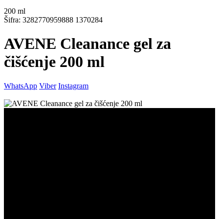
200
ml
Šifra: 3282770959888 1370284
AVENE Cleanance gel za
čišćenje 200 ml
WhatsApp
Viber
Instagram