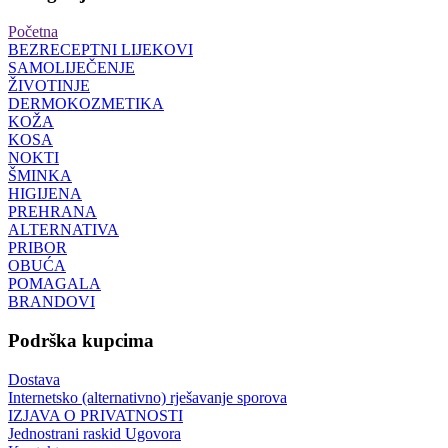
Početna
BEZRECEPTNI LIJEKOVI
SAMOLIJEČENJE
ŽIVOTINJE
DERMOKOZMETIKA
KOŽA
KOSA
NOKTI
ŠMINKA
HIGIJENA
PREHRANA
ALTERNATIVA
PRIBOR
OBUĆA
POMAGALA
BRANDOVI
Podrška kupcima
Dostava
Internetsko (alternativno) rješavanje sporova
IZJAVA O PRIVATNOSTI
Jednostrani raskid Ugovora