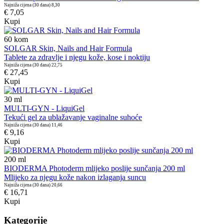
Najniža cijena (30 dana)
8,30
€ 7,05
Kupi
60
kom
SOLGAR Skin, Nails and Hair Formula
Tablete za zdravlje i njegu kože, kose i noktiju
Najniža cijena (30 dana)
22,75
€ 27,45
Kupi
30
ml
MULTI-GYN - LiquiGel
Tekući gel za ublažavanje vaginalne suhoće
Najniža cijena (30 dana)
11,46
€ 9,16
Kupi
200
ml
BIODERMA Photoderm mlijeko poslije sunčanja 200 ml
Mlijeko za njegu kože nakon izlaganja suncu
Najniža cijena (30 dana)
20,66
€ 16,71
Kupi
Kategorije