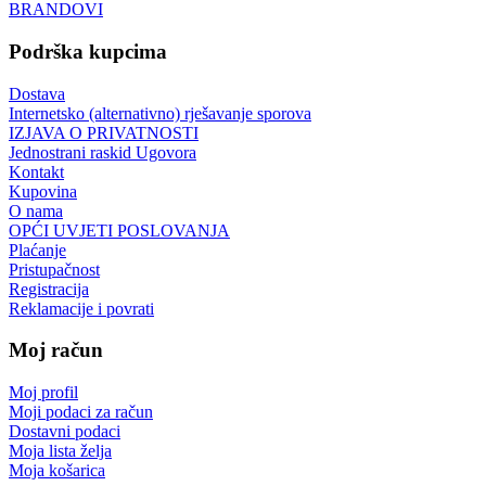
BRANDOVI
Podrška kupcima
Dostava
Internetsko (alternativno) rješavanje sporova
IZJAVA O PRIVATNOSTI
Jednostrani raskid Ugovora
Kontakt
Kupovina
O nama
OPĆI UVJETI POSLOVANJA
Plaćanje
Pristupačnost
Registracija
Reklamacije i povrati
Moj račun
Moj profil
Moji podaci za račun
Dostavni podaci
Moja lista želja
Moja košarica