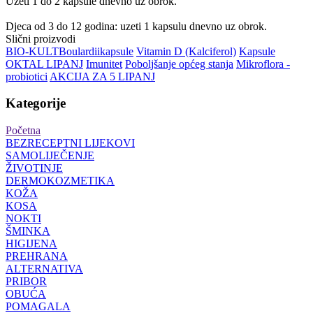
Uzeti 1 do 2 kapsule dnevno uz obrok.
Djeca od 3 do 12 godina: uzeti 1 kapsulu dnevno uz obrok.
Slični proizvodi
BIO-KULT
Boulardii
kapsule
Vitamin D (Kalciferol)
Kapsule
OKTAL LIPANJ
Imunitet
Poboljšanje općeg stanja
Mikroflora -
probiotici
AKCIJA ZA 5 LIPANJ
Kategorije
Početna
BEZRECEPTNI LIJEKOVI
SAMOLIJEČENJE
ŽIVOTINJE
DERMOKOZMETIKA
KOŽA
KOSA
NOKTI
ŠMINKA
HIGIJENA
PREHRANA
ALTERNATIVA
PRIBOR
OBUĆA
POMAGALA