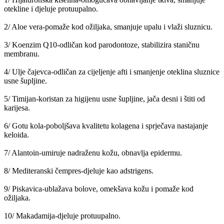
otekline i djeluje protuupalno.
2/ Aloe vera-pomaže kod ožiljaka, smanjuje upalu i vlaži sluznicu.
3/ Koenzim Q10-odličan kod parodontoze, stabilizira staničnu
membranu.
4/ Ulje čajevca-odličan za cijeljenje afti i smanjenje oteklina sluznice
usne šupljine.
5/ Timijan-koristan za higijenu usne šupljine, jača desni i štiti od
karijesa.
6/ Gotu kola-poboljšava kvalitetu kolagena i sprječava nastajanje
keloida.
7/ Alantoin-umiruje nadraženu kožu, obnavlja epidermu.
8/ Mediteranski čempres-djeluje kao adstrigens.
9/ Piskavica-ublažava bolove, omekšava kožu i pomaže kod
ožiljaka.
10/ Makadamija-djeluje protuupalno.