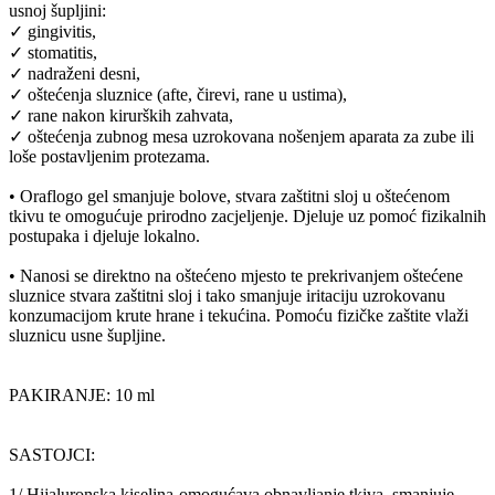
usnoj šupljini:
✓ gingivitis,
✓ stomatitis,
✓ nadraženi desni,
✓ oštećenja sluznice (afte, čirevi, rane u ustima),
✓ rane nakon kirurških zahvata,
✓ oštećenja zubnog mesa uzrokovana nošenjem aparata za zube ili
loše postavljenim protezama.
• Oraflogo gel smanjuje bolove, stvara zaštitni sloj u oštećenom
tkivu te omogućuje prirodno zacjeljenje. Djeluje uz pomoć fizikalnih
postupaka i djeluje lokalno.
• Nanosi se direktno na oštećeno mjesto te prekrivanjem oštećene
sluznice stvara zaštitni sloj i tako smanjuje iritaciju uzrokovanu
konzumacijom krute hrane i tekućina. Pomoću fizičke zaštite vlaži
sluznicu usne šupljine.
PAKIRANJE: 10 ml
SASTOJCI:
1/ Hijaluronska kiselina-omogućava obnavljanje tkiva, smanjuje