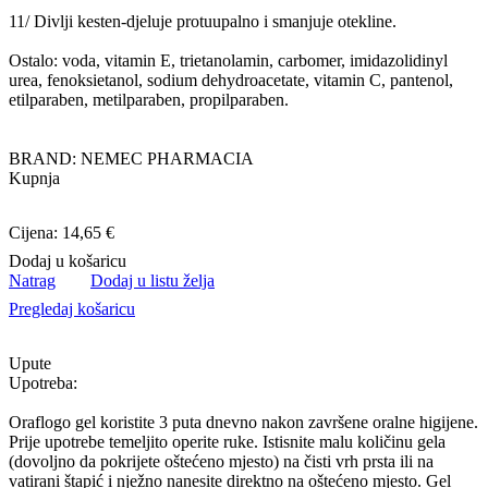
11/ Divlji kesten-djeluje protuupalno i smanjuje otekline.
Ostalo: voda, vitamin E, trietanolamin, carbomer, imidazolidinyl
urea, fenoksietanol, sodium dehydroacetate, vitamin C, pantenol,
etilparaben, metilparaben, propilparaben.
BRAND: NEMEC PHARMACIA
Kupnja
Cijena: 14,65 €
Dodaj u košaricu
Natrag
Dodaj u listu želja
Pregledaj košaricu
Upute
Upotreba:
Oraflogo gel koristite 3 puta dnevno nakon završene oralne higijene.
Prije upotrebe temeljito operite ruke. Istisnite malu količinu gela
(dovoljno da pokrijete oštećeno mjesto) na čisti vrh prsta ili na
vatirani štapić i nježno nanesite direktno na oštećeno mjesto. Gel