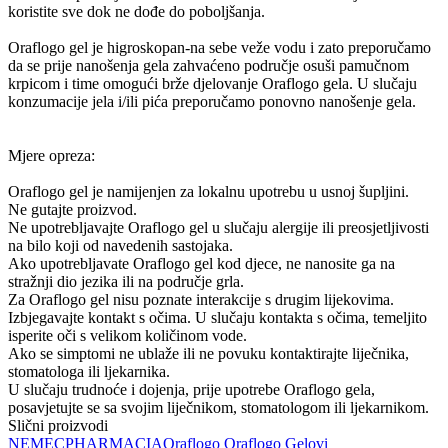
koristite sve dok ne dođe do poboljšanja.
Oraflogo gel je higroskopan-na sebe veže vodu i zato preporučamo
da se prije nanošenja gela zahvaćeno područje osuši pamučnom
krpicom i time omogući brže djelovanje Oraflogo gela. U slučaju
konzumacije jela i/ili pića preporučamo ponovno nanošenje gela.
Mjere opreza:
Oraflogo gel je namijenjen za lokalnu upotrebu u usnoj šupljini.
Ne gutajte proizvod.
Ne upotrebljavajte Oraflogo gel u slučaju alergije ili preosjetljivosti
na bilo koji od navedenih sastojaka.
Ako upotrebljavate Oraflogo gel kod djece, ne nanosite ga na
stražnji dio jezika ili na područje grla.
Za Oraflogo gel nisu poznate interakcije s drugim lijekovima.
Izbjegavajte kontakt s očima. U slučaju kontakta s očima, temeljito
isperite oči s velikom količinom vode.
Ako se simptomi ne ublaže ili ne povuku kontaktirajte liječnika,
stomatologa ili ljekarnika.
U slučaju trudnoće i dojenja, prije upotrebe Oraflogo gela,
posavjetujte se sa svojim liječnikom, stomatologom ili ljekarnikom.
Slični proizvodi
NEMEC
PHARMACIA
Oraflogo
Oraflogo
Gelovi