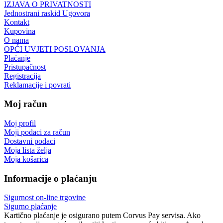
IZJAVA O PRIVATNOSTI
Jednostrani raskid Ugovora
Kontakt
Kupovina
O nama
OPĆI UVJETI POSLOVANJA
Plaćanje
Pristupačnost
Registracija
Reklamacije i povrati
Moj račun
Moj profil
Moji podaci za račun
Dostavni podaci
Moja lista želja
Moja košarica
Informacije o plaćanju
Sigurnost on-line trgovine
Sigurno plaćanje
Kartično plaćanje je osigurano putem Corvus Pay servisa. Ako