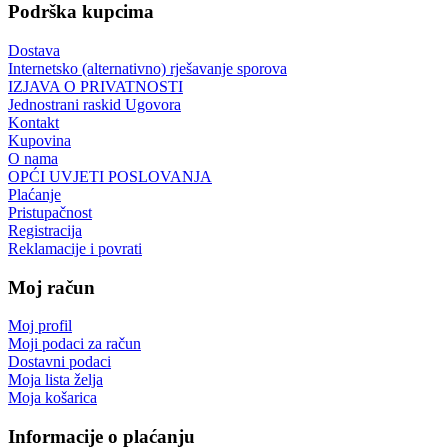
Podrška kupcima
Dostava
Internetsko (alternativno) rješavanje sporova
IZJAVA O PRIVATNOSTI
Jednostrani raskid Ugovora
Kontakt
Kupovina
O nama
OPĆI UVJETI POSLOVANJA
Plaćanje
Pristupačnost
Registracija
Reklamacije i povrati
Moj račun
Moj profil
Moji podaci za račun
Dostavni podaci
Moja lista želja
Moja košarica
Informacije o plaćanju