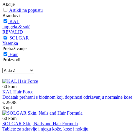
Akcije
Artikli na popustu
Brandovi
KAL
nuggela & sulé
REVALID
SOLGAR
Yasenka
Pretraživanje
Hair
Proizvodi
60
kom
KAL Hair Force
Dodatak prehrani s biotinom koji doprinosi održavanju normalne kose
€ 29,98
Kupi
60
kom
SOLGAR Skin, Nails and Hair Formula
Tablete za zdravlje i njegu kože, kose i noktiju