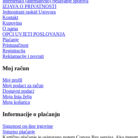
Internetsko (alternativno) rješavanje sporova
IZJAVA O PRIVATNOSTI
Jednostrani raskid Ugovora
Kontakt
Kupovina
O nama
OPĆI UVJETI POSLOVANJA
Plaćanje
Pristupačnost
Registracija
Reklamacije i povrati
Moj račun
Moj profil
Moji podaci za račun
Dostavni podaci
Moja lista želja
Moja košarica
Informacije o plaćanju
Sigurnost on-line trgovine
Sigurno plaćanje
Kartično plaćanje je osigurano putem Corvus Pay servisa. Ako trenutno