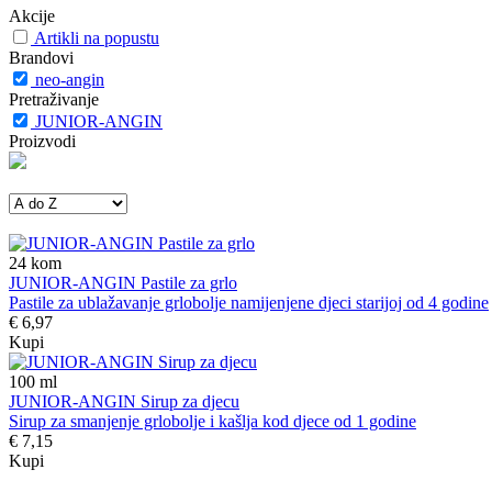
Akcije
Artikli na popustu
Brandovi
neo-angin
Pretraživanje
JUNIOR-ANGIN
Proizvodi
24
kom
JUNIOR-ANGIN Pastile za grlo
Pastile za ublažavanje grlobolje namijenjene djeci starijoj od 4 godine
€ 6,97
Kupi
100
ml
JUNIOR-ANGIN Sirup za djecu
Sirup za smanjenje grlobolje i kašlja kod djece od 1 godine
€ 7,15
Kupi