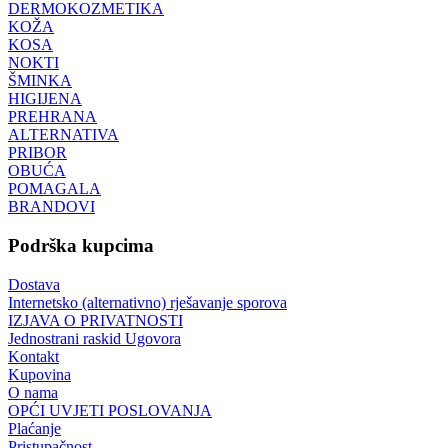
DERMOKOZMETIKA
KOŽA
KOSA
NOKTI
ŠMINKA
HIGIJENA
PREHRANA
ALTERNATIVA
PRIBOR
OBUĆA
POMAGALA
BRANDOVI
Podrška kupcima
Dostava
Internetsko (alternativno) rješavanje sporova
IZJAVA O PRIVATNOSTI
Jednostrani raskid Ugovora
Kontakt
Kupovina
O nama
OPĆI UVJETI POSLOVANJA
Plaćanje
Pristupačnost