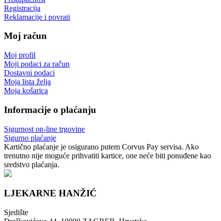
Registracija
Reklamacije i povrati
Moj račun
Moj profil
Moji podaci za račun
Dostavni podaci
Moja lista želja
Moja košarica
Informacije o plaćanju
Sigurnost on-line trgovine
Sigurno plaćanje
Kartično plaćanje je osigurano putem Corvus Pay servisa. Ako
trenutno nije moguće prihvatiti kartice, one neće biti ponuđene kao
sredstvo plaćanja.
LJEKARNE HANŽIĆ
Sjedište