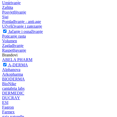
Umirivanje
Zaštita
Posvjetljivanje
Sjaj
Pomlađivanje - anti-age
Učvršćivanje i zatezanje
Jačanje i osnaživanje
Poticanje rasta
Volumen
Zaglađivanje
Raspetljavanje
Brandovi
ABELA PHARM
A-DERMA
Alphanova
Arkopharma
BIODERMA
BioNike
cantabria labs
DERMEDIC
DUCRAY
ESI
Fagron
Farmex
gaia naturelle