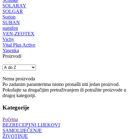
Schülke
SOLARAY
SOLGAR
Sorion
SUBAN
sumifen
VEN-ZEOTEX
Vichy
Vital Plus Active
Yasenka
Proizvodi
Nema proizvoda
Po zadanim paramterima nismo pronašli niti jedan proizvod.
Pokušajte sa drugačijim pretraživanjem ili potražite proizvode u
drugoj kategoriji.
Kategorije
Početna
BEZRECEPTNI LIJEKOVI
SAMOLIJEČENJE
ŽIVOTINJE