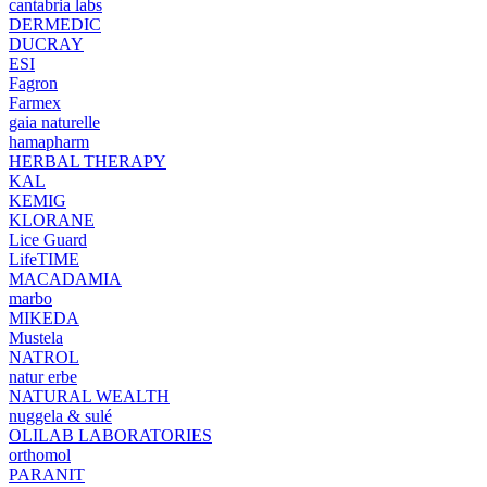
cantabria labs
DERMEDIC
DUCRAY
ESI
Fagron
Farmex
gaia naturelle
hamapharm
HERBAL THERAPY
KAL
KEMIG
KLORANE
Lice Guard
LifeTIME
MACADAMIA
marbo
MIKEDA
Mustela
NATROL
natur erbe
NATURAL WEALTH
nuggela & sulé
OLILAB LABORATORIES
orthomol
PARANIT