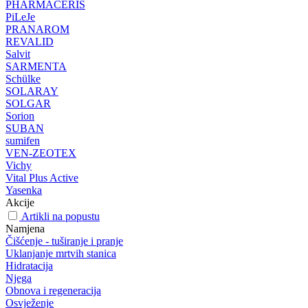
PHARMACERIS
PiLeJe
PRANAROM
REVALID
Salvit
SARMENTA
Schülke
SOLARAY
SOLGAR
Sorion
SUBAN
sumifen
VEN-ZEOTEX
Vichy
Vital Plus Active
Yasenka
Akcije
Artikli na popustu
Namjena
Čišćenje - tuširanje i pranje
Uklanjanje mrtvih stanica
Hidratacija
Njega
Obnova i regeneracija
Osvježenje