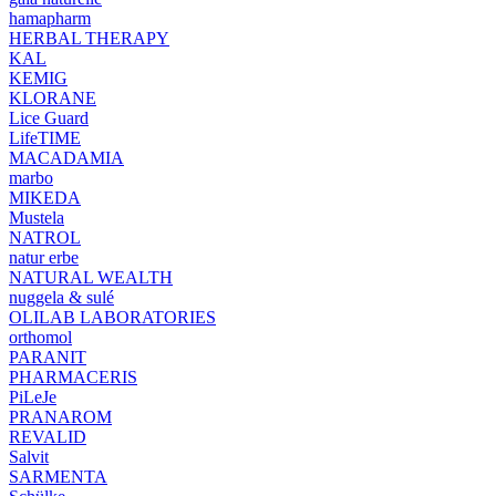
hamapharm
HERBAL THERAPY
KAL
KEMIG
KLORANE
Lice Guard
LifeTIME
MACADAMIA
marbo
MIKEDA
Mustela
NATROL
natur erbe
NATURAL WEALTH
nuggela & sulé
OLILAB LABORATORIES
orthomol
PARANIT
PHARMACERIS
PiLeJe
PRANAROM
REVALID
Salvit
SARMENTA