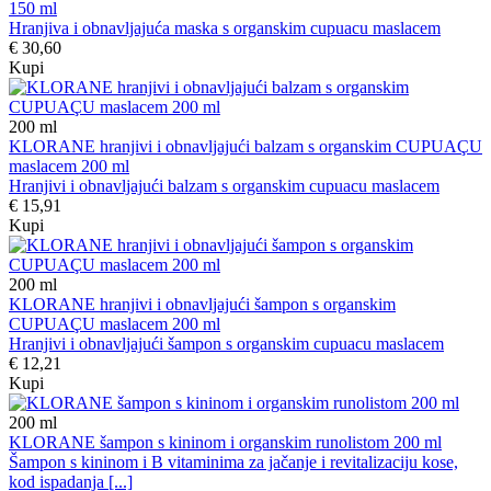
150 ml
Hranjiva i obnavljajuća maska s organskim cupuacu maslacem
€ 30,60
Kupi
200
ml
KLORANE hranjivi i obnavljajući balzam s organskim CUPUAÇU
maslacem 200 ml
Hranjivi i obnavljajući balzam s organskim cupuacu maslacem
€ 15,91
Kupi
200
ml
KLORANE hranjivi i obnavljajući šampon s organskim
CUPUAÇU maslacem 200 ml
Hranjivi i obnavljajući šampon s organskim cupuacu maslacem
€ 12,21
Kupi
200
ml
KLORANE šampon s kininom i organskim runolistom 200 ml
Šampon s kininom i B vitaminima za jačanje i revitalizaciju kose,
kod ispadanja [...]