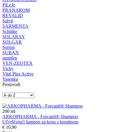
PiLeJe
PRANAROM
REVALID
Salvit
SARMENTA
Schülke
SOLARAY
SOLGAR
Sorion
SUBAN
sumifen
VEN-ZEOTEX
Vichy
Vital Plus Active
Yasenka
Proizvodi
200
ml
ARKOPHARMA - Forcapil® Shampoo
Učvršćujući šampon za kosu s keratinom
€ 10,90