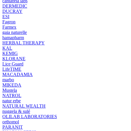
cantabria labs
DERMEDIC
DUCRAY
ESI
Fagron
Farmex
gaia naturelle
hamapharm
HERBAL THERAPY
KAL
KEMIG
KLORANE
Lice Guard
LifeTIME
MACADAMIA
marbo
MIKEDA
Mustela
NATROL
natur erbe
NATURAL WEALTH
nuggela & sulé
OLILAB LABORATORIES
orthomol
PARANIT