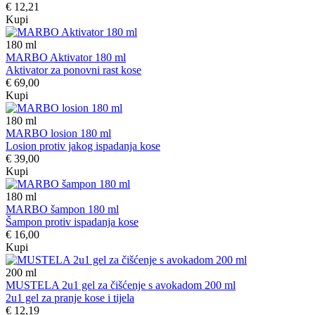
€ 12,21
Kupi
180
ml
MARBO Aktivator 180 ml
Aktivator za ponovni rast kose
€ 69,00
Kupi
180
ml
MARBO losion 180 ml
Losion protiv jakog ispadanja kose
€ 39,00
Kupi
180
ml
MARBO šampon 180 ml
Šampon protiv ispadanja kose
€ 16,00
Kupi
200
ml
MUSTELA 2u1 gel za čišćenje s avokadom 200 ml
2u1 gel za pranje kose i tijela
€ 12,19