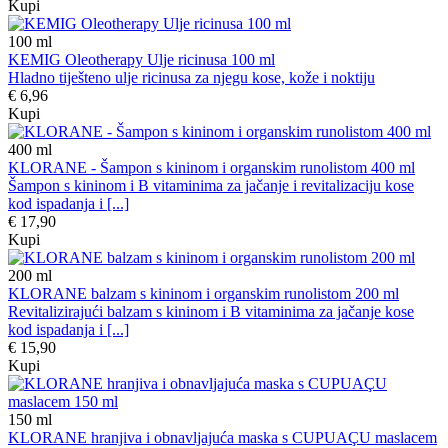
Kupi
100
ml
KEMIG Oleotherapy Ulje ricinusa 100 ml
Hladno tiješteno ulje ricinusa za njegu kose, kože i noktiju
€ 6,96
Kupi
400
ml
KLORANE - Šampon s kininom i organskim runolistom 400 ml
Šampon s kininom i B vitaminima za jačanje i revitalizaciju kose
kod ispadanja i [...]
€ 17,90
Kupi
200
ml
KLORANE balzam s kininom i organskim runolistom 200 ml
Revitalizirajući balzam s kininom i B vitaminima za jačanje kose
kod ispadanja i [...]
€ 15,90
Kupi
150
ml
KLORANE hranjiva i obnavljajuća maska s CUPUAÇU maslacem