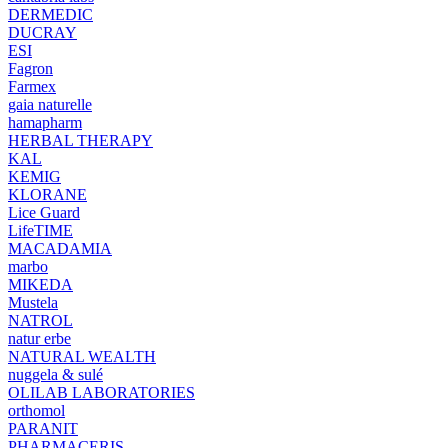
DERMEDIC
DUCRAY
ESI
Fagron
Farmex
gaia naturelle
hamapharm
HERBAL THERAPY
KAL
KEMIG
KLORANE
Lice Guard
LifeTIME
MACADAMIA
marbo
MIKEDA
Mustela
NATROL
natur erbe
NATURAL WEALTH
nuggela & sulé
OLILAB LABORATORIES
orthomol
PARANIT
PHARMACERIS