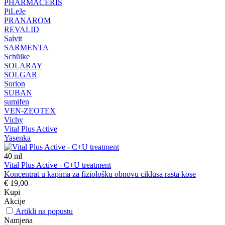
PHARMACERIS
PiLeJe
PRANAROM
REVALID
Salvit
SARMENTA
Schülke
SOLARAY
SOLGAR
Sorion
SUBAN
sumifen
VEN-ZEOTEX
Vichy
Vital Plus Active
Yasenka
40
ml
Vital Plus Active - C+U treatment
Koncentrat u kapima za fiziološku obnovu ciklusa rasta kose
€ 19,00
Kupi
Akcije
Artikli na popustu
Namjena