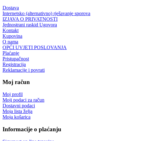
Dostava
Internetsko (alternativno) rješavanje sporova
IZJAVA O PRIVATNOSTI
Jednostrani raskid Ugovora
Kontakt
Kupovina
O nama
OPĆI UVJETI POSLOVANJA
Plaćanje
Pristupačnost
Registracija
Reklamacije i povrati
Moj račun
Moj profil
Moji podaci za račun
Dostavni podaci
Moja lista želja
Moja košarica
Informacije o plaćanju