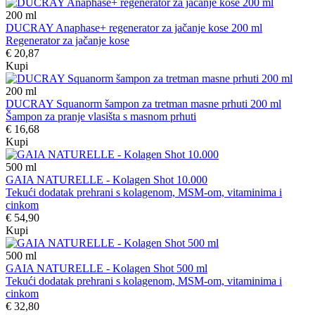
200
ml
DUCRAY Anaphase+ regenerator za jačanje kose 200 ml
Regenerator za jačanje kose
€ 20,87
Kupi
200
ml
DUCRAY Squanorm šampon za tretman masne prhuti 200 ml
Šampon za pranje vlasišta s masnom prhuti
€ 16,68
Kupi
500
ml
GAIA NATURELLE - Kolagen Shot 10.000
Tekući dodatak prehrani s kolagenom, MSM-om, vitaminima i
cinkom
€ 54,90
Kupi
500
ml
GAIA NATURELLE - Kolagen Shot 500 ml
Tekući dodatak prehrani s kolagenom, MSM-om, vitaminima i
cinkom
€ 32,80