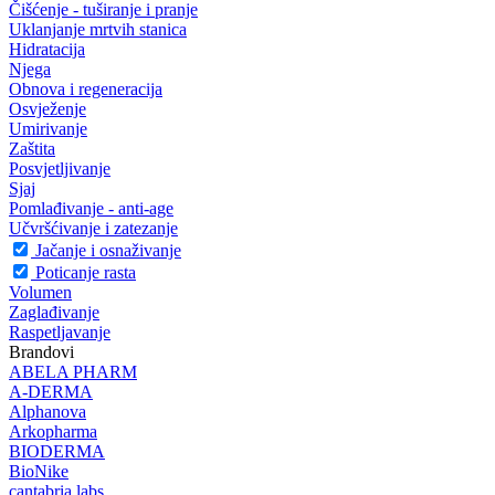
Čišćenje - tuširanje i pranje
Uklanjanje mrtvih stanica
Hidratacija
Njega
Obnova i regeneracija
Osvježenje
Umirivanje
Zaštita
Posvjetljivanje
Sjaj
Pomlađivanje - anti-age
Učvršćivanje i zatezanje
Jačanje i osnaživanje
Poticanje rasta
Volumen
Zaglađivanje
Raspetljavanje
Brandovi
ABELA PHARM
A-DERMA
Alphanova
Arkopharma
BIODERMA
BioNike
cantabria labs