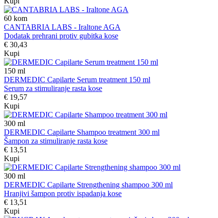
Kupi
60
kom
CANTABRIA LABS - Iraltone AGA
Dodatak prehrani protiv gubitka kose
€ 30,43
Kupi
150
ml
DERMEDIC Capilarte Serum treatment 150 ml
Serum za stimuliranje rasta kose
€ 19,57
Kupi
300
ml
DERMEDIC Capilarte Shampoo treatment 300 ml
Šampon za stimuliranje rasta kose
€ 13,51
Kupi
300
ml
DERMEDIC Capilarte Strengthening shampoo 300 ml
Hranjivi šampon protiv ispadanja kose
€ 13,51
Kupi