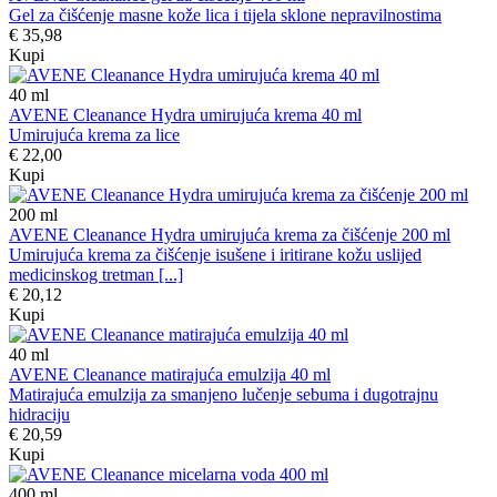
Gel za čišćenje masne kože lica i tijela sklone nepravilnostima
€ 35,98
Kupi
40
ml
AVENE Cleanance Hydra umirujuća krema 40 ml
Umirujuća krema za lice
€ 22,00
Kupi
200
ml
AVENE Cleanance Hydra umirujuća krema za čišćenje 200 ml
Umirujuća krema za čišćenje isušene i iritirane kožu uslijed
medicinskog tretman [...]
€ 20,12
Kupi
40
ml
AVENE Cleanance matirajuća emulzija 40 ml
Matirajuća emulzija za smanjeno lučenje sebuma i dugotrajnu
hidraciju
€ 20,59
Kupi
400
ml