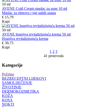
10
ml
AVENE Cold Cream maslac za usne 10 ml
Maslac za obnovu i sjaj suhih usana
€ 15,79
Kupi
50
ml
AVENE hranjiva revitalizirajuća krema 50 ml
Hranjiva revitalizirajuća krema
€ 39,75
Kupi
1
2
3
41 proizvoda
Kategorije
Početna
BEZRECEPTNI LIJEKOVI
SAMOLIJEČENJE
ŽIVOTINJE
DERMOKOZMETIKA
KOŽA
KOSA
NOKTI