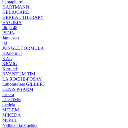
hamapharm
HARTMANN
HELIOCARE
HERBAL THERAPY
HYGIEIA
Ilirija 48
ISDIN
Jamieson
jgl
JUNGLE FORMULA
KAdermin
KAL
KEMIG
Kernnel
KVANTUM TIM
LA ROCHE-POSAY
Laboratoires GILBERT
LENIS PHARM
Lidera
LifeTIME
medela
MELEM
MIKEDA
Mustela
Naftalan kozmetika