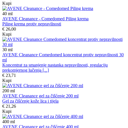
Kupi
40
ml
AVENE Cleanance - Comedomed Piling krema
Piling krema protiv nepravilnosti
€ 26,00
Kupi
30
ml
AVENE Cleanance Comedomed koncentrat protiv nepravilnosti 30
ml
Koncentrat za smanjenje nastanka nepravilnosti, regulaciju
prekomjernog lučenja [...]
€ 23,71
Kupi
200
ml
AVENE Cleanance gel za čišćenje 200 ml
Gel za čišćenje kože lica i tijela
€ 21,26
Kupi
400
ml
AVENE Cleanance gel za čišćenje 400 ml