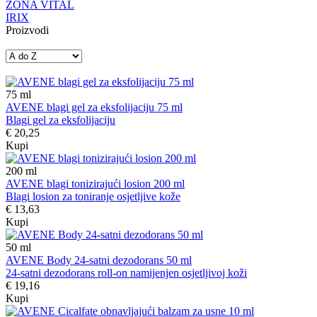
ZONA VITAL
IRIX
Proizvodi
75
ml
AVENE blagi gel za eksfolijaciju 75 ml
Blagi gel za eksfolijaciju
€ 20,25
Kupi
200
ml
AVENE blagi tonizirajući losion 200 ml
Blagi losion za toniranje osjetljive kože
€ 13,63
Kupi
50
ml
AVENE Body 24-satni dezodorans 50 ml
24-satni dezodorans roll-on namijenjen osjetljivoj koži
€ 19,16
Kupi