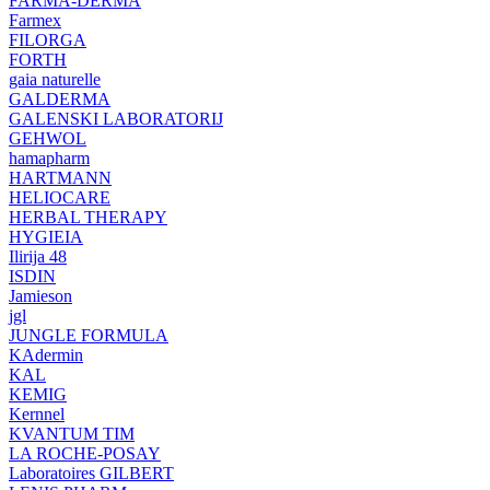
FARMA-DERMA
Farmex
FILORGA
FORTH
gaia naturelle
GALDERMA
GALENSKI LABORATORIJ
GEHWOL
hamapharm
HARTMANN
HELIOCARE
HERBAL THERAPY
HYGIEIA
Ilirija 48
ISDIN
Jamieson
jgl
JUNGLE FORMULA
KAdermin
KAL
KEMIG
Kernnel
KVANTUM TIM
LA ROCHE-POSAY
Laboratoires GILBERT