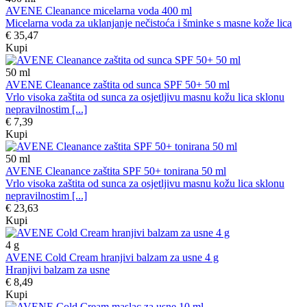
AVENE Cleanance micelarna voda 400 ml
Micelarna voda za uklanjanje nečistoća i šminke s masne kože lica
€ 35,47
Kupi
50
ml
AVENE Cleanance zaštita od sunca SPF 50+ 50 ml
Vrlo visoka zaštita od sunca za osjetljivu masnu kožu lica sklonu
nepravilnostim [...]
€ 7,39
Kupi
50
ml
AVENE Cleanance zaštita SPF 50+ tonirana 50 ml
Vrlo visoka zaštita od sunca za osjetljivu masnu kožu lica sklonu
nepravilnostim [...]
€ 23,63
Kupi
4
g
AVENE Cold Cream hranjivi balzam za usne 4 g
Hranjivi balzam za usne
€ 8,49
Kupi