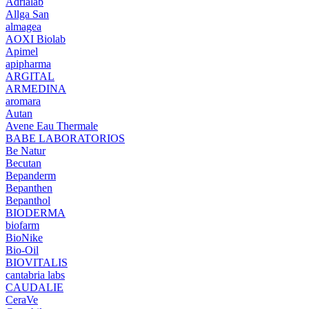
Adrialab
Allga San
almagea
AOXI Biolab
Apimel
apipharma
ARGITAL
ARMEDINA
aromara
Autan
Avene Eau Thermale
BABE LABORATORIOS
Be Natur
Becutan
Bepanderm
Bepanthen
Bepanthol
BIODERMA
biofarm
BioNike
Bio-Oil
BIOVITALIS
cantabria labs
CAUDALIE
CeraVe