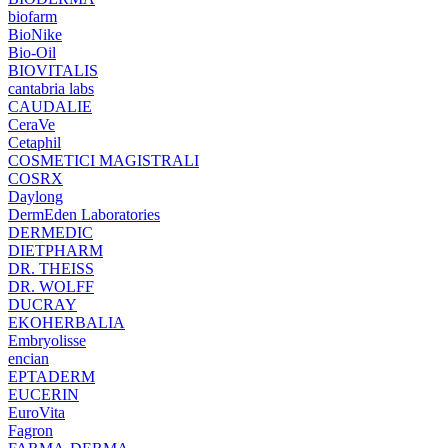
biofarm
BioNike
Bio-Oil
BIOVITALIS
cantabria labs
CAUDALIE
CeraVe
Cetaphil
COSMETICI MAGISTRALI
COSRX
Daylong
DermEden Laboratories
DERMEDIC
DIETPHARM
DR. THEISS
DR. WOLFF
DUCRAY
EKOHERBALIA
Embryolisse
encian
EPTADERM
EUCERIN
EuroVita
Fagron