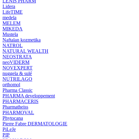
LENIS PHARM
Lidera
LifeTIME
medela
MELEM
MIKEDA
Mustela
Naftalan kozmetika
NATROL
NATURAL WEALTH
NEOSTRATA
neoVIDERM
NOVEXPERT
nuggela & sulé
NUTRILAGO
orthomol
Pharma Classic
PHARMA developpement
PHARMACERIS
Pharmatheiss
PHARMOVAL
Phytocana
Pierre Fabre DERMATOLOGIE
PiLeJe
PIP