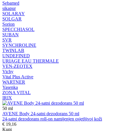
Sebamed
sikapur
SOLARAY
SOLGAR
Sorion
SPECCHIASOL
SUBAN
SVR
SYNCHROLINE
TWINLAB
UNDEFINED
URIAGE EAU THERMALE
VEN-ZEOTEX
Vichy
Vital Plus Active
WARTNER
Yasenka
ZONA VITAL
IRIX
50
ml
AVENE Body 24-satni dezodorans 50 ml
24-satni dezodorans roll-on namijenjen osjetljivoj koži
€ 19,16
Kupi