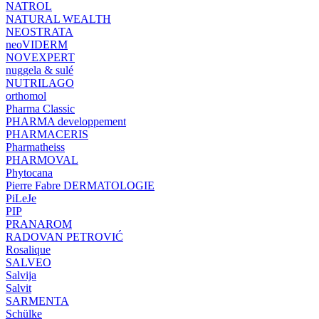
NATROL
NATURAL WEALTH
NEOSTRATA
neoVIDERM
NOVEXPERT
nuggela & sulé
NUTRILAGO
orthomol
Pharma Classic
PHARMA developpement
PHARMACERIS
Pharmatheiss
PHARMOVAL
Phytocana
Pierre Fabre DERMATOLOGIE
PiLeJe
PIP
PRANAROM
RADOVAN PETROVIĆ
Rosalique
SALVEO
Salvija
Salvit
SARMENTA
Schülke