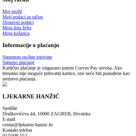
Moj profil
Moji podaci za račun
Dostavni podaci
Moja lista želja
Moja košarica
Informacije o plaćanju
Sigurnost on-line trgovine
Sigurno plaćanje
Kartično plaćanje je osigurano putem Corvus Pay servisa. Ako
trenutno nije moguće prihvatiti kartice, one neće biti ponuđene kao
sredstvo plaćanja.
LJEKARNE HANŽIĆ
Sjedište
Draškovićeva 44, 10000 ZAGREB, Hrvatska
E-mail
centar@ljekarne-hanzic.hr
Kontakt telefon
01/5509-552