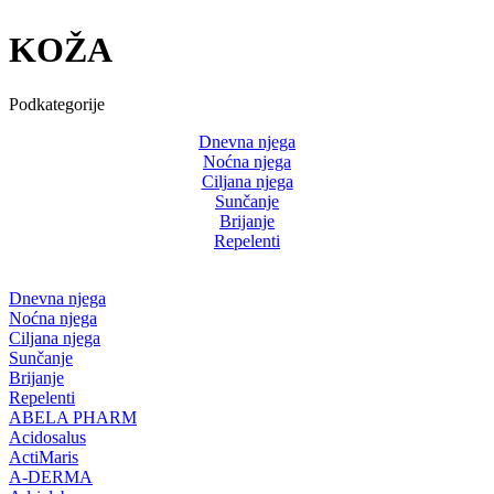
KOŽA
Podkategorije
Dnevna njega
Noćna njega
Ciljana njega
Sunčanje
Brijanje
Repelenti
Dnevna njega
Noćna njega
Ciljana njega
Sunčanje
Brijanje
Repelenti
ABELA PHARM
Acidosalus
ActiMaris
A-DERMA