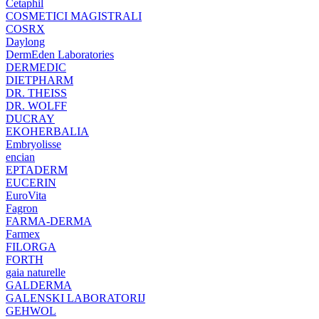
Cetaphil
COSMETICI MAGISTRALI
COSRX
Daylong
DermEden Laboratories
DERMEDIC
DIETPHARM
DR. THEISS
DR. WOLFF
DUCRAY
EKOHERBALIA
Embryolisse
encian
EPTADERM
EUCERIN
EuroVita
Fagron
FARMA-DERMA
Farmex
FILORGA
FORTH
gaia naturelle
GALDERMA
GALENSKI LABORATORIJ
GEHWOL