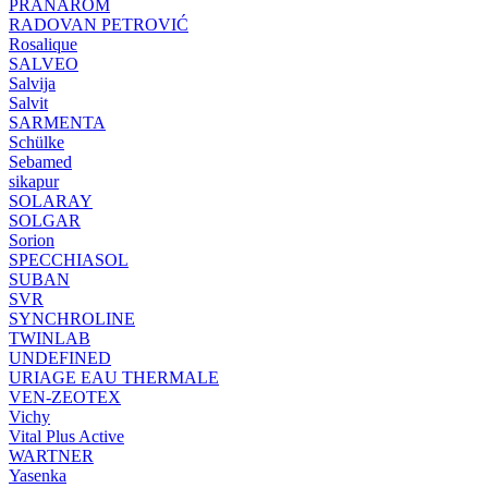
PRANAROM
RADOVAN PETROVIĆ
Rosalique
SALVEO
Salvija
Salvit
SARMENTA
Schülke
Sebamed
sikapur
SOLARAY
SOLGAR
Sorion
SPECCHIASOL
SUBAN
SVR
SYNCHROLINE
TWINLAB
UNDEFINED
URIAGE EAU THERMALE
VEN-ZEOTEX
Vichy
Vital Plus Active
WARTNER
Yasenka