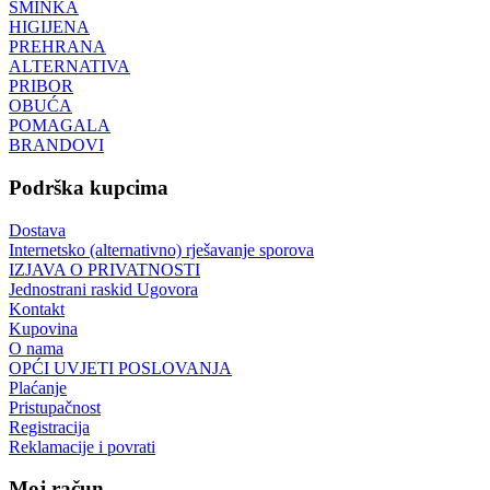
ŠMINKA
HIGIJENA
PREHRANA
ALTERNATIVA
PRIBOR
OBUĆA
POMAGALA
BRANDOVI
Podrška kupcima
Dostava
Internetsko (alternativno) rješavanje sporova
IZJAVA O PRIVATNOSTI
Jednostrani raskid Ugovora
Kontakt
Kupovina
O nama
OPĆI UVJETI POSLOVANJA
Plaćanje
Pristupačnost
Registracija
Reklamacije i povrati
Moj račun