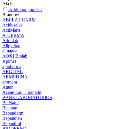
Akcije
Artikli na popustu
Brandovi
ABELA PHARM
Acidosalus
ActiMaris
A-DERMA
Adrialab
Allga San
almagea
AOXI Biolab
Apimel
apipharma
ARGITAL
ARMEDINA
aromara
Autan
Avene Eau Thermale
BABE LABORATORIOS
Be Natur
Becutan
Bepanderm
Bepanthen
Bepanthol
BIODERMA