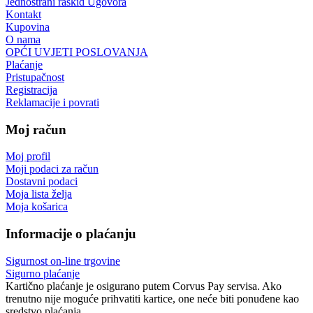
Jednostrani raskid Ugovora
Kontakt
Kupovina
O nama
OPĆI UVJETI POSLOVANJA
Plaćanje
Pristupačnost
Registracija
Reklamacije i povrati
Moj račun
Moj profil
Moji podaci za račun
Dostavni podaci
Moja lista želja
Moja košarica
Informacije o plaćanju
Sigurnost on-line trgovine
Sigurno plaćanje
Kartično plaćanje je osigurano putem Corvus Pay servisa. Ako
trenutno nije moguće prihvatiti kartice, one neće biti ponuđene kao
sredstvo plaćanja.