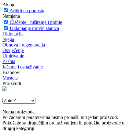
Akcije
Artikli na popustu
Namjena
Čišćenje - tuširanje i pranje
Uklanjanje mrtvih stanica
Hidratacija
Njega
Obnova i regeneracija
Osvježenje
Umirivanje
Zaštita
Jačanje i osnaživanje
Brandovi
Mustela
Proizvodi
Nema proizvoda
Po zadanim paramterima nismo pronašli niti jedan proizvod.
Pokušajte sa drugačijim pretraživanjem ili potražite proizvode u
drugoj kategoriji.