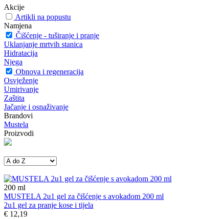
Akcije
Artikli na popustu
Namjena
Čišćenje - tuširanje i pranje
Uklanjanje mrtvih stanica
Hidratacija
Njega
Obnova i regeneracija
Osvježenje
Umirivanje
Zaštita
Jačanje i osnaživanje
Brandovi
Mustela
Proizvodi
200
ml
MUSTELA 2u1 gel za čišćenje s avokadom 200 ml
2u1 gel za pranje kose i tijela
€ 12,19