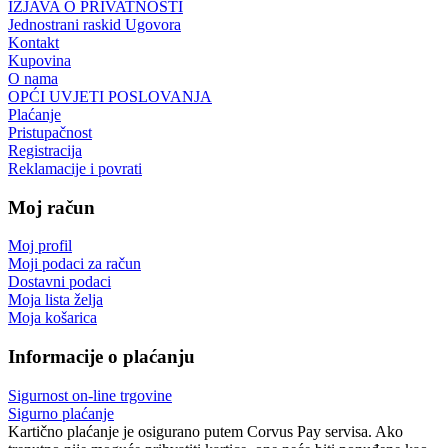
IZJAVA O PRIVATNOSTI
Jednostrani raskid Ugovora
Kontakt
Kupovina
O nama
OPĆI UVJETI POSLOVANJA
Plaćanje
Pristupačnost
Registracija
Reklamacije i povrati
Moj račun
Moj profil
Moji podaci za račun
Dostavni podaci
Moja lista želja
Moja košarica
Informacije o plaćanju
Sigurnost on-line trgovine
Sigurno plaćanje
Kartično plaćanje je osigurano putem Corvus Pay servisa. Ako