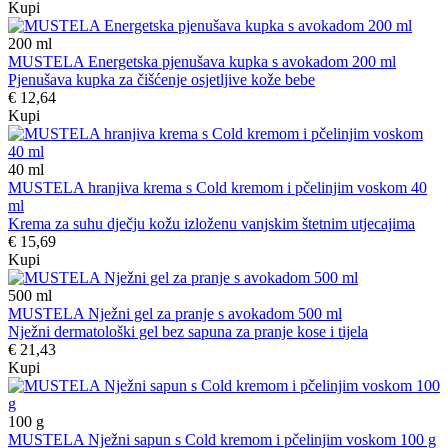
Kupi
200
ml
MUSTELA Energetska pjenušava kupka s avokadom 200 ml
Pjenušava kupka za čišćenje osjetljive kože bebe
€ 12,64
Kupi
40
ml
MUSTELA hranjiva krema s Cold kremom i pčelinjim voskom 40
ml
Krema za suhu dječju kožu izloženu vanjskim štetnim utjecajima
€ 15,69
Kupi
500
ml
MUSTELA Nježni gel za pranje s avokadom 500 ml
Nježni dermatološki gel bez sapuna za pranje kose i tijela
€ 21,43
Kupi
100
g
MUSTELA Nježni sapun s Cold kremom i pčelinjim voskom 100 g