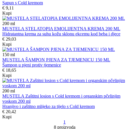
Sapun s Cold kremom
€ 9,11
Kupi
200
ml
MUSTELA STELATOPIA EMOLIJENTNA KREMA 200 ML
Hidratantna krema za suhu kožu sklonu ekcemu kod beba i djece
€ 29,03
Kupi
150
ml
MUSTELA ŠAMPON PJENA ZA TJEMENICU 150 ML
Šampon u pjeni protiv tjemenice
€ 18,65
Kupi
200
ml
MUSTELA Zaštitni losion s Cold kremom i organskim pčelinjim
voskom 200 ml
Hranjivo i zaštitno mlijeko za tijelo s Cold kremom
€ 20,42
Kupi
1
8 proizvoda