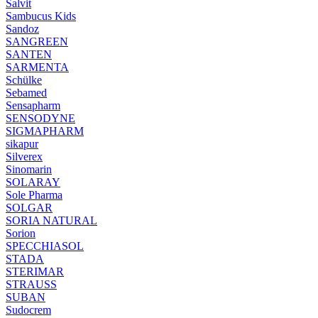
Salvit
Sambucus Kids
Sandoz
SANGREEN
SANTEN
SARMENTA
Schülke
Sebamed
Sensapharm
SENSODYNE
SIGMAPHARM
sikapur
Silverex
Sinomarin
SOLARAY
Sole Pharma
SOLGAR
SORIA NATURAL
Sorion
SPECCHIASOL
STADA
STERIMAR
STRAUSS
SUBAN
Sudocrem