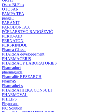
ORTIS
Osteo Bi-Flex
OTOSAN
PAMPA TEA
pangaO
PARANIT
PARODONTAX
PČELARSTVO RADOŠEVIĆ
PERIO-AID
PERNATON
PERSKINDOL
Pharma Classic
PHARMA developpement
PHARMACERIS
PHARMACY LABORATORIES
Pharmadoct
pharmaguida
Pharmalife RESEARCH
PharmaS
Pharmatheiss
PHARMATHEKA CONSULT
PHARMOVAL
PHILIPS
Phytocana
PiC Solution