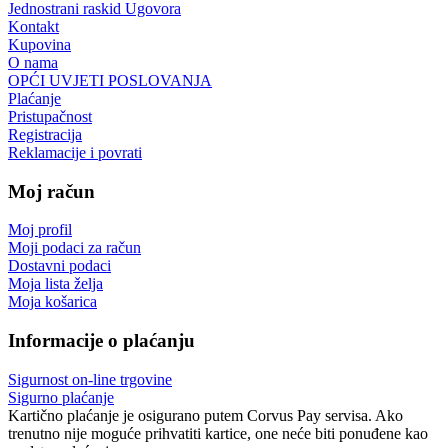
Jednostrani raskid Ugovora
Kontakt
Kupovina
O nama
OPĆI UVJETI POSLOVANJA
Plaćanje
Pristupačnost
Registracija
Reklamacije i povrati
Moj račun
Moj profil
Moji podaci za račun
Dostavni podaci
Moja lista želja
Moja košarica
Informacije o plaćanju
Sigurnost on-line trgovine
Sigurno plaćanje
Kartično plaćanje je osigurano putem Corvus Pay servisa. Ako
trenutno nije moguće prihvatiti kartice, one neće biti ponuđene kao