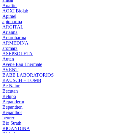
amsal
Anaftin
AOXI Biolab
Apimel
apipharma
ARGITAL
Arianna
Arkopharma
ARMEDINA
aromara
ASEPSOLETA
Autan
Avene Eau Thermale
AVENT
BABE LABORATORIOS
BAUSCH + LOMB
Be Natur
Becutan
Belupo
Bepanderm
Bepanthen
Bepanthol
beurer
Bio Strath
BIOANDINA