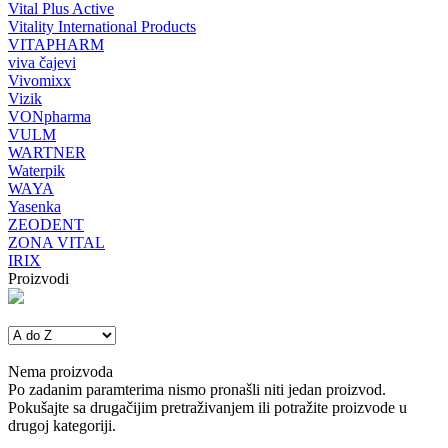
Vital Plus Active
Vitality International Products
VITAPHARM
viva čajevi
Vivomixx
Vizik
VONpharma
VULM
WARTNER
Waterpik
WAYA
Yasenka
ZEODENT
ZONA VITAL
IRIX
Proizvodi
Nema proizvoda
Po zadanim paramterima nismo pronašli niti jedan proizvod.
Pokušajte sa drugačijim pretraživanjem ili potražite proizvode u
drugoj kategoriji.