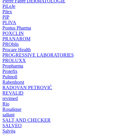
Pierre Fabre DERMATOLOGIE
PiLeJe
Pilex
PIP
PLIVA
Pontus Pharma
POXCLIN
PRANAROM
PROblis
Procare Health
PROGRESSIVE LABORATORIES
PROLUXX
Propharma
Protefix
Pulmoll
Rabenhorst
RADOVAN PETROVIĆ
REVALID
revimed
Rio
Rosalique
sallant
SALT AND CHECKER
SALVEO
Salvija