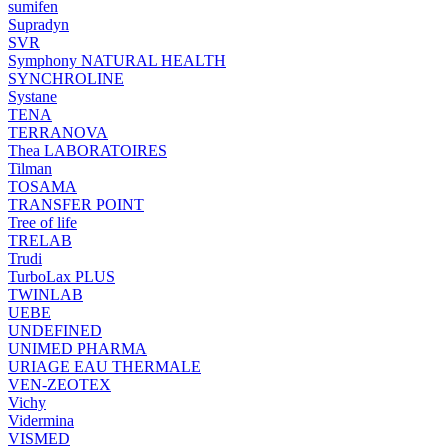
sumifen
Supradyn
SVR
Symphony NATURAL HEALTH
SYNCHROLINE
Systane
TENA
TERRANOVA
Thea LABORATOIRES
Tilman
TOSAMA
TRANSFER POINT
Tree of life
TRELAB
Trudi
TurboLax PLUS
TWINLAB
UEBE
UNDEFINED
UNIMED PHARMA
URIAGE EAU THERMALE
VEN-ZEOTEX
Vichy
Vidermina
VISMED