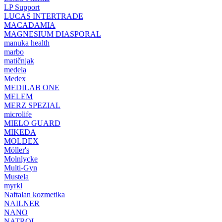
LP Support
LUCAS INTERTRADE
MACADAMIA
MAGNESIUM DIASPORAL
manuka health
marbo
matičnjak
medela
Medex
MEDILAB ONE
MELEM
MERZ SPEZIAL
microlife
MIELO GUARD
MIKEDA
MOLDEX
Möller's
Molnlycke
Multi-Gyn
Mustela
myrkl
Naftalan kozmetika
NAILNER
NANO
NATROL