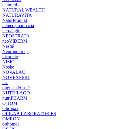
natur erbe
NATURAL WEALTH
NATURAVITA
NaturProdukt
nemec pharmacia
neo-angin
NEOSTRATA
neoVIDERM
Nestlé
Neuronutricija
nicorette
NIMO
Nosko
NOVALAC
NOVEXPERT
ntc
nuggela & sulé
NUTRILAGO
nutriPHARM
O TOM
Ohropax
OLILAB LABORATORIES
OMRON
orthomol