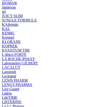
ISOMAR
Jamieson
jgl
JUICY SLIM
JUNGLE FORMULA
KAdermin
KAL
KEMIG
Kernnel
KLORANE
KOPREK
KVANTUM TIM
L direct FORTE
LA ROCHE-POSAY
Laboratoires GILBERT
LACALUT
Lansinoh
Lectranal
LENIS PHARM
LENUS PHARMA
Lice Guard
Lidera
LifeTIME
LISTERINE
Lo.Li. Pharma