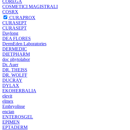
COREGA
COSMETICI MAGISTRALI
COSRX
CURAPROX
CURASEPT
CURASEPT
Daylong
DEA FLORES
DermEden Laboratories
DERMEDIC
DIETPHARM
doc phytolabor
Dr. Auer
DR. THEISS
DR. WOLFF
DUCRAY
DYLAX
EKOHERBALIA
elevit
elmex
Embryolisse
encian
ENTEROSGEL
EPIMEN
EPTADERM