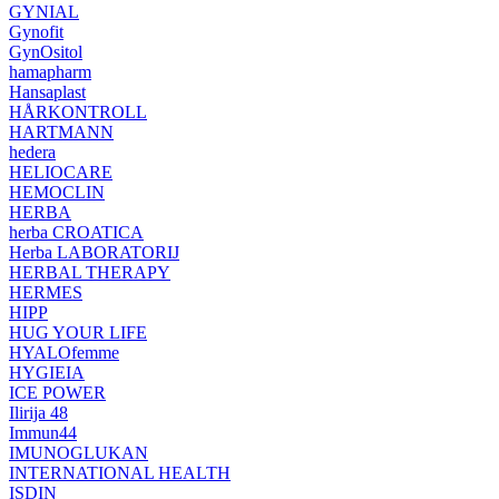
GYNIAL
Gynofit
GynOsitol
hamapharm
Hansaplast
HÅRKONTROLL
HARTMANN
hedera
HELIOCARE
HEMOCLIN
HERBA
herba CROATICA
Herba LABORATORIJ
HERBAL THERAPY
HERMES
HIPP
HUG YOUR LIFE
HYALOfemme
HYGIEIA
ICE POWER
Ilirija 48
Immun44
IMUNOGLUKAN
INTERNATIONAL HEALTH
ISDIN