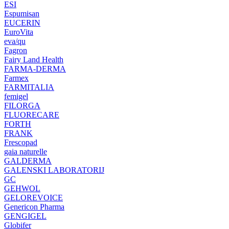
ESI
Espumisan
EUCERIN
EuroVita
eva/qu
Fagron
Fairy Land Health
FARMA-DERMA
Farmex
FARMITALIA
femigel
FILORGA
FLUORECARE
FORTH
FRANK
Frescopad
gaia naturelle
GALDERMA
GALENSKI LABORATORIJ
GC
GEHWOL
GELOREVOICE
Genericon Pharma
GENGIGEL
Globifer