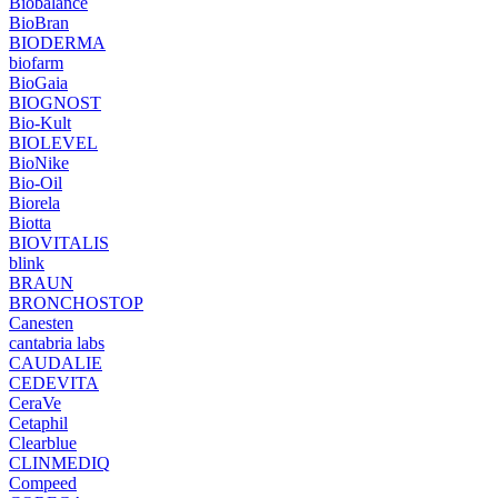
Biobalance
BioBran
BIODERMA
biofarm
BioGaia
BIOGNOST
Bio-Kult
BIOLEVEL
BioNike
Bio-Oil
Biorela
Biotta
BIOVITALIS
blink
BRAUN
BRONCHOSTOP
Canesten
cantabria labs
CAUDALIE
CEDEVITA
CeraVe
Cetaphil
Clearblue
CLINMEDIQ
Compeed