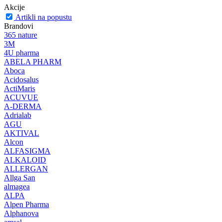
Akcije
Artikli na popustu
Brandovi
365 nature
3M
4U pharma
ABELA PHARM
Aboca
Acidosalus
ActiMaris
ACUVUE
A-DERMA
Adrialab
AGU
AKTIVAL
Alcon
ALFASIGMA
ALKALOID
ALLERGAN
Allga San
almagea
ALPA
Alpen Pharma
Alphanova