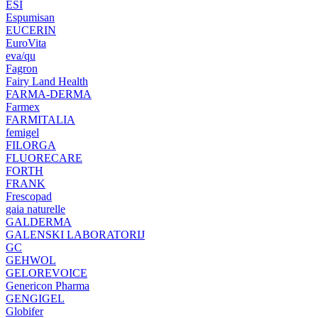
ESI
Espumisan
EUCERIN
EuroVita
eva/qu
Fagron
Fairy Land Health
FARMA-DERMA
Farmex
FARMITALIA
femigel
FILORGA
FLUORECARE
FORTH
FRANK
Frescopad
gaia naturelle
GALDERMA
GALENSKI LABORATORIJ
GC
GEHWOL
GELOREVOICE
Genericon Pharma
GENGIGEL
Globifer