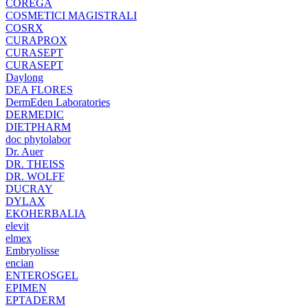
COREGA
COSMETICI MAGISTRALI
COSRX
CURAPROX
CURASEPT
CURASEPT
Daylong
DEA FLORES
DermEden Laboratories
DERMEDIC
DIETPHARM
doc phytolabor
Dr. Auer
DR. THEISS
DR. WOLFF
DUCRAY
DYLAX
EKOHERBALIA
elevit
elmex
Embryolisse
encian
ENTEROSGEL
EPIMEN
EPTADERM