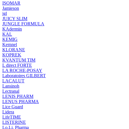
ISOMAR
Jamieson
jgl
JUICY SLIM
JUNGLE FORMULA
KAdermin
KAL
KEMIG
Kernnel
KLORANE
KOPREK
KVANTUM TIM
L direct FORTE
LA ROCHE-POSAY
Laboratoires GILBERT
LACALUT
Lansinoh
Lectranal
LENIS PHARM
LENUS PHARMA
Lice Guard
Lidera
LifeTIME
LISTERINE
Lo.Li. Pharma