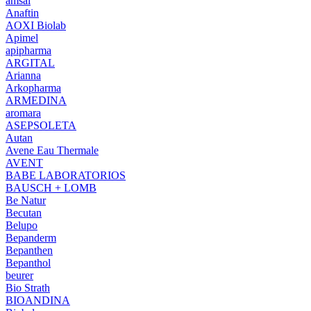
amsal
Anaftin
AOXI Biolab
Apimel
apipharma
ARGITAL
Arianna
Arkopharma
ARMEDINA
aromara
ASEPSOLETA
Autan
Avene Eau Thermale
AVENT
BABE LABORATORIOS
BAUSCH + LOMB
Be Natur
Becutan
Belupo
Bepanderm
Bepanthen
Bepanthol
beurer
Bio Strath
BIOANDINA