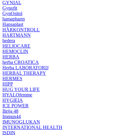
GYNIAL
Gynofit
GynOsitol
hamapharm
Hansaplast
HÅRKONTROLL
HARTMANN
hedera
HELIOCARE
HEMOCLIN
HERBA
herba CROATICA
Herba LABORATORIJ
HERBAL THERAPY
HERMES
HIPP
HUG YOUR LIFE
HYALOfemme
HYGIEIA
ICE POWER
Ilirija 48
Immun44
IMUNOGLUKAN
INTERNATIONAL HEALTH
ISDIN