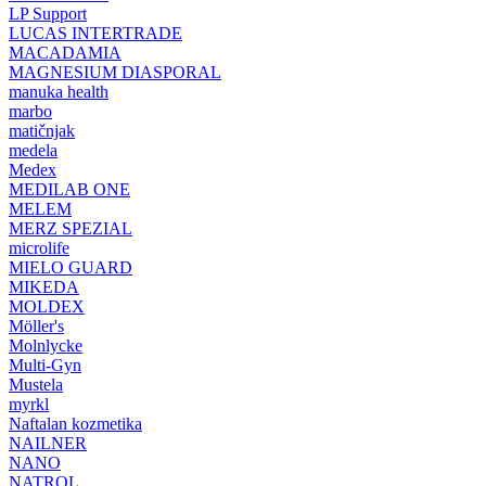
LP Support
LUCAS INTERTRADE
MACADAMIA
MAGNESIUM DIASPORAL
manuka health
marbo
matičnjak
medela
Medex
MEDILAB ONE
MELEM
MERZ SPEZIAL
microlife
MIELO GUARD
MIKEDA
MOLDEX
Möller's
Molnlycke
Multi-Gyn
Mustela
myrkl
Naftalan kozmetika
NAILNER
NANO
NATROL