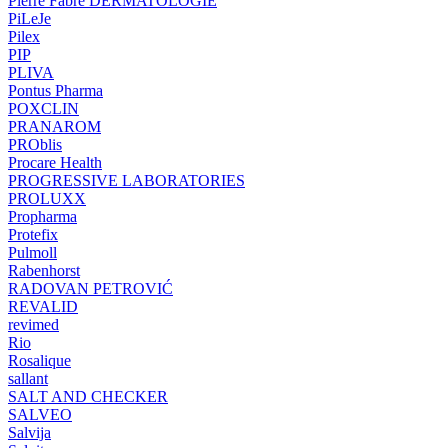
Pierre Fabre DERMATOLOGIE
PiLeJe
Pilex
PIP
PLIVA
Pontus Pharma
POXCLIN
PRANAROM
PROblis
Procare Health
PROGRESSIVE LABORATORIES
PROLUXX
Propharma
Protefix
Pulmoll
Rabenhorst
RADOVAN PETROVIĆ
REVALID
revimed
Rio
Rosalique
sallant
SALT AND CHECKER
SALVEO
Salvija