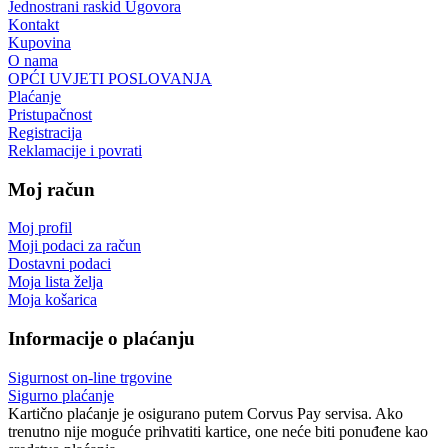
Jednostrani raskid Ugovora
Kontakt
Kupovina
O nama
OPĆI UVJETI POSLOVANJA
Plaćanje
Pristupačnost
Registracija
Reklamacije i povrati
Moj račun
Moj profil
Moji podaci za račun
Dostavni podaci
Moja lista želja
Moja košarica
Informacije o plaćanju
Sigurnost on-line trgovine
Sigurno plaćanje
Kartično plaćanje je osigurano putem Corvus Pay servisa. Ako
trenutno nije moguće prihvatiti kartice, one neće biti ponuđene kao