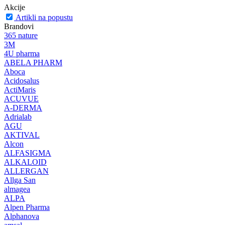
Akcije
Artikli na popustu
Brandovi
365 nature
3M
4U pharma
ABELA PHARM
Aboca
Acidosalus
ActiMaris
ACUVUE
A-DERMA
Adrialab
AGU
AKTIVAL
Alcon
ALFASIGMA
ALKALOID
ALLERGAN
Allga San
almagea
ALPA
Alpen Pharma
Alphanova