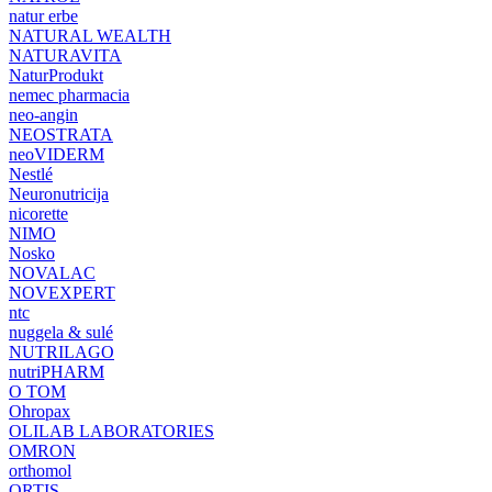
natur erbe
NATURAL WEALTH
NATURAVITA
NaturProdukt
nemec pharmacia
neo-angin
NEOSTRATA
neoVIDERM
Nestlé
Neuronutricija
nicorette
NIMO
Nosko
NOVALAC
NOVEXPERT
ntc
nuggela & sulé
NUTRILAGO
nutriPHARM
O TOM
Ohropax
OLILAB LABORATORIES
OMRON
orthomol
ORTIS