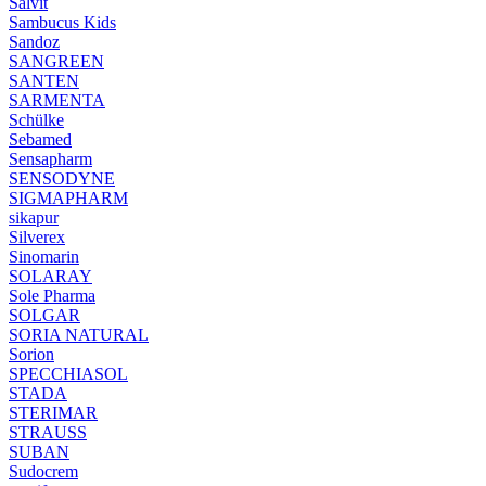
Salvit
Sambucus Kids
Sandoz
SANGREEN
SANTEN
SARMENTA
Schülke
Sebamed
Sensapharm
SENSODYNE
SIGMAPHARM
sikapur
Silverex
Sinomarin
SOLARAY
Sole Pharma
SOLGAR
SORIA NATURAL
Sorion
SPECCHIASOL
STADA
STERIMAR
STRAUSS
SUBAN
Sudocrem