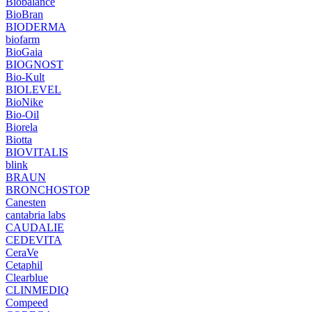
Biobalance
BioBran
BIODERMA
biofarm
BioGaia
BIOGNOST
Bio-Kult
BIOLEVEL
BioNike
Bio-Oil
Biorela
Biotta
BIOVITALIS
blink
BRAUN
BRONCHOSTOP
Canesten
cantabria labs
CAUDALIE
CEDEVITA
CeraVe
Cetaphil
Clearblue
CLINMEDIQ
Compeed