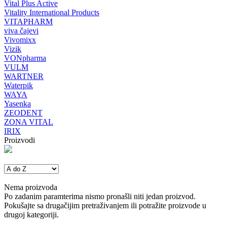
Vital Plus Active
Vitality International Products
VITAPHARM
viva čajevi
Vivomixx
Vizik
VONpharma
VULM
WARTNER
Waterpik
WAYA
Yasenka
ZEODENT
ZONA VITAL
IRIX
Proizvodi
Nema proizvoda
Po zadanim paramterima nismo pronašli niti jedan proizvod.
Pokušajte sa drugačijim pretraživanjem ili potražite proizvode u
drugoj kategoriji.