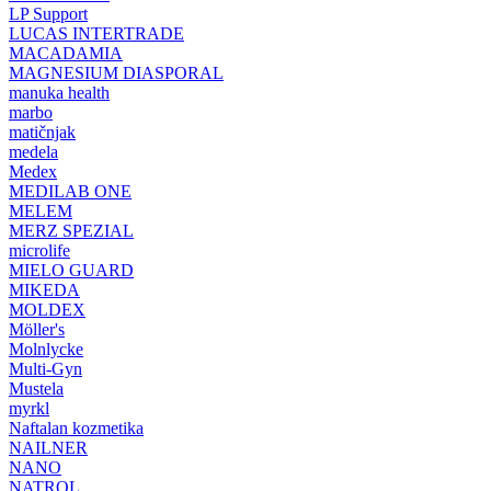
LP Support
LUCAS INTERTRADE
MACADAMIA
MAGNESIUM DIASPORAL
manuka health
marbo
matičnjak
medela
Medex
MEDILAB ONE
MELEM
MERZ SPEZIAL
microlife
MIELO GUARD
MIKEDA
MOLDEX
Möller's
Molnlycke
Multi-Gyn
Mustela
myrkl
Naftalan kozmetika
NAILNER
NANO
NATROL