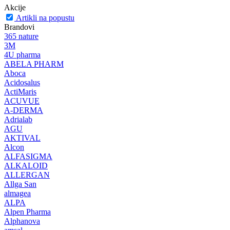
Akcije
Artikli na popustu
Brandovi
365 nature
3M
4U pharma
ABELA PHARM
Aboca
Acidosalus
ActiMaris
ACUVUE
A-DERMA
Adrialab
AGU
AKTIVAL
Alcon
ALFASIGMA
ALKALOID
ALLERGAN
Allga San
almagea
ALPA
Alpen Pharma
Alphanova