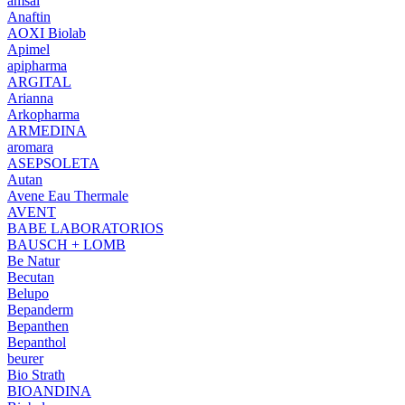
amsal
Anaftin
AOXI Biolab
Apimel
apipharma
ARGITAL
Arianna
Arkopharma
ARMEDINA
aromara
ASEPSOLETA
Autan
Avene Eau Thermale
AVENT
BABE LABORATORIOS
BAUSCH + LOMB
Be Natur
Becutan
Belupo
Bepanderm
Bepanthen
Bepanthol
beurer
Bio Strath
BIOANDINA