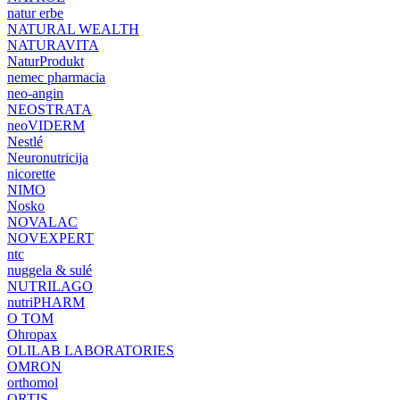
natur erbe
NATURAL WEALTH
NATURAVITA
NaturProdukt
nemec pharmacia
neo-angin
NEOSTRATA
neoVIDERM
Nestlé
Neuronutricija
nicorette
NIMO
Nosko
NOVALAC
NOVEXPERT
ntc
nuggela & sulé
NUTRILAGO
nutriPHARM
O TOM
Ohropax
OLILAB LABORATORIES
OMRON
orthomol
ORTIS