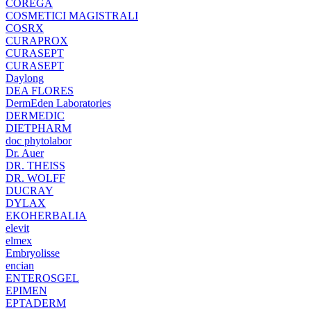
COREGA
COSMETICI MAGISTRALI
COSRX
CURAPROX
CURASEPT
CURASEPT
Daylong
DEA FLORES
DermEden Laboratories
DERMEDIC
DIETPHARM
doc phytolabor
Dr. Auer
DR. THEISS
DR. WOLFF
DUCRAY
DYLAX
EKOHERBALIA
elevit
elmex
Embryolisse
encian
ENTEROSGEL
EPIMEN
EPTADERM