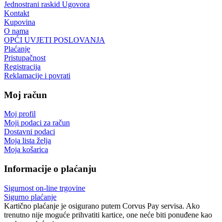
Jednostrani raskid Ugovora
Kontakt
Kupovina
O nama
OPĆI UVJETI POSLOVANJA
Plaćanje
Pristupačnost
Registracija
Reklamacije i povrati
Moj račun
Moj profil
Moji podaci za račun
Dostavni podaci
Moja lista želja
Moja košarica
Informacije o plaćanju
Sigurnost on-line trgovine
Sigurno plaćanje
Kartično plaćanje je osigurano putem Corvus Pay servisa. Ako
trenutno nije moguće prihvatiti kartice, one neće biti ponuđene kao