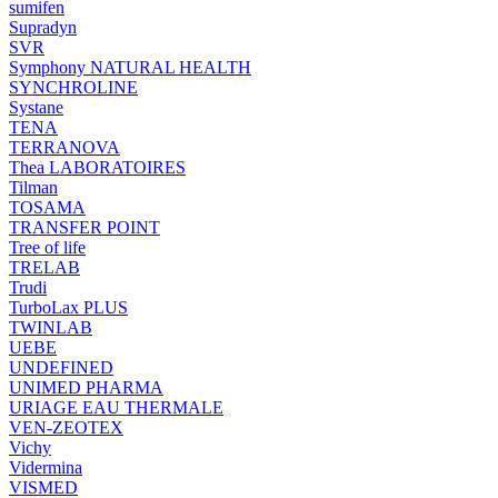
sumifen
Supradyn
SVR
Symphony NATURAL HEALTH
SYNCHROLINE
Systane
TENA
TERRANOVA
Thea LABORATOIRES
Tilman
TOSAMA
TRANSFER POINT
Tree of life
TRELAB
Trudi
TurboLax PLUS
TWINLAB
UEBE
UNDEFINED
UNIMED PHARMA
URIAGE EAU THERMALE
VEN-ZEOTEX
Vichy
Vidermina
VISMED