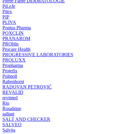
Pierre Fabre DERMATOLOGIE
PiLeJe
Pilex
PIP
PLIVA
Pontus Pharma
POXCLIN
PRANAROM
PROblis
Procare Health
PROGRESSIVE LABORATORIES
PROLUXX
Propharma
Protefix
Pulmoll
Rabenhorst
RADOVAN PETROVIĆ
REVALID
revimed
Rio
Rosalique
sallant
SALT AND CHECKER
SALVEO
Salvija