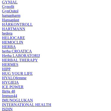
GYNIAL
Gynofit
GynOsitol
hamapharm
Hansaplast
HÅRKONTROLL
HARTMANN
hedera
HELIOCARE
HEMOCLIN
HERBA
herba CROATICA
Herba LABORATORIJ
HERBAL THERAPY
HERMES
HIPP
HUG YOUR LIFE
HYALOfemme
HYGIEIA
ICE POWER
Ilirija 48
Immun44
IMUNOGLUKAN
INTERNATIONAL HEALTH
ISDIN