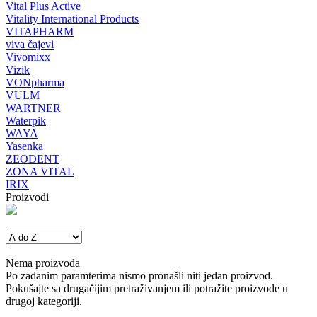
Vital Plus Active
Vitality International Products
VITAPHARM
viva čajevi
Vivomixx
Vizik
VONpharma
VULM
WARTNER
Waterpik
WAYA
Yasenka
ZEODENT
ZONA VITAL
IRIX
Proizvodi
Nema proizvoda
Po zadanim paramterima nismo pronašli niti jedan proizvod.
Pokušajte sa drugačijim pretraživanjem ili potražite proizvode u
drugoj kategoriji.