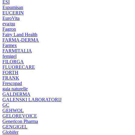
ESI
Espumisan
EUCERIN
EuroVita
eva/qu
Fagron
Fairy Land Health
FARMA-DERMA
Farmex
FARMITALIA
femigel
FILORGA
FLUORECARE
FORTH
FRANK
Frescopad
gaia naturelle
GALDERMA
GALENSKI LABORATORIJ
GC
GEHWOL
GELOREVOICE
Genericon Pharma
GENGIGEL
Globifer