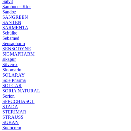
Salvit
Sambucus Kids
Sandoz
SANGREEN
SANTEN
SARMENTA
Schülke
Sebamed
Sensapharm
SENSODYNE
SIGMAPHARM
sikapur
Silverex
Sinomarin
SOLARAY
Sole Pharma
SOLGAR
SORIA NATURAL
Sorion
SPECCHIASOL
STADA
STERIMAR
STRAUSS
SUBAN
Sudocrem