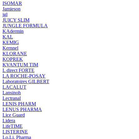
ISOMAR
Jamieson
jgl
JUICY SLIM
JUNGLE FORMULA
KAdermin
KAL
KEMIG
Kernnel
KLORANE
KOPREK
KVANTUM TIM
L direct FORTE
LA ROCHE-POSAY
Laboratoires GILBERT
LACALUT
Lansinoh
Lectranal
LENIS PHARM
LENUS PHARMA
Lice Guard
Lidera
LifeTIME
LISTERINE
Lo.Li. Pharma