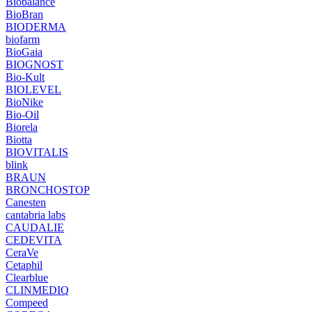
Biobalance
BioBran
BIODERMA
biofarm
BioGaia
BIOGNOST
Bio-Kult
BIOLEVEL
BioNike
Bio-Oil
Biorela
Biotta
BIOVITALIS
blink
BRAUN
BRONCHOSTOP
Canesten
cantabria labs
CAUDALIE
CEDEVITA
CeraVe
Cetaphil
Clearblue
CLINMEDIQ
Compeed