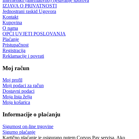
Internetsko (alternativno) rješavanje sporova
IZJAVA O PRIVATNOSTI
Jednostrani raskid Ugovora
Kontakt
Kupovina
O nama
OPĆI UVJETI POSLOVANJA
Plaćanje
Pristupačnost
Registracija
Reklamacije i povrati
Moj račun
Moj profil
Moji podaci za račun
Dostavni podaci
Moja lista želja
Moja košarica
Informacije o plaćanju
Sigurnost on-line trgovine
Sigurno plaćanje
Kartično plaćanje je osigurano putem Corvus Pay servisa. Ako