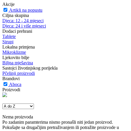
Akcije
Artikli na popustu
Ciljna skupina
Djeca: 12 - 24 mjeseci
Djeca: 24 i više mjeseci
Dodaci prehrani
Tablete
Sirupi
Lokalna primjena
Mikroklizme
Ljekovito bilje
Biljna mješavina
Sastojci životinjskog porijekla
Pčelinji proizvodi
Brandovi
Aboca
Proizvodi
Nema proizvoda
Po zadanim paramterima nismo pronašli niti jedan proizvod.
Pokušajte sa drugačijim pretraživanjem ili potražite proizvode u