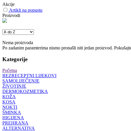
Akcije
Artikli na popustu
Proizvodi
Nema proizvoda
Po zadanim paramterima nismo pronašli niti jedan proizvod. Pokušajte 
Kategorije
Početna
BEZRECEPTNI LIJEKOVI
SAMOLIJEČENJE
ŽIVOTINJE
DERMOKOZMETIKA
KOŽA
KOSA
NOKTI
ŠMINKA
HIGIJENA
PREHRANA
ALTERNATIVA