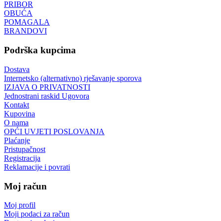
PRIBOR
OBUĆA
POMAGALA
BRANDOVI
Podrška kupcima
Dostava
Internetsko (alternativno) rješavanje sporova
IZJAVA O PRIVATNOSTI
Jednostrani raskid Ugovora
Kontakt
Kupovina
O nama
OPĆI UVJETI POSLOVANJA
Plaćanje
Pristupačnost
Registracija
Reklamacije i povrati
Moj račun
Moj profil
Moji podaci za račun