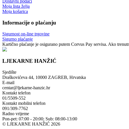
Dostavni podaci
Moja lista želja
Moja košarica
Informacije o plaćanju
Sigurnost on-line trgovine
Sigurno plaćanje
Kartično plaćanje je osigurano putem Corvus Pay servisa. Ako trenutno
LJEKARNE HANŽIĆ
Sjedište
Draškovićeva 44, 10000 ZAGREB, Hrvatska
E-mail
centar@ljekarne-hanzic.hr
Kontakt telefon
01/5509-552
Kontakt mobilni telefon
091/309-7762
Radno vrijeme
Pon-pet: 07:00 - 20:00; Sub: 08:00-13:00
© LJEKARNE HANŽIĆ 2026