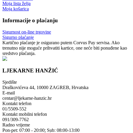
Moja lista želja
Moja košarica
Informacije o plaćanju
Sigurnost on-line trgovine
Sigurno plaćanje
Kartično plaćanje je osigurano putem Corvus Pay servisa. Ako
trenutno nije moguće prihvatiti kartice, one neće biti ponuđene kao
sredstvo plaćanja.
LJEKARNE HANŽIĆ
Sjedište
Draškovićeva 44, 10000 ZAGREB, Hrvatska
E-mail
centar@ljekarne-hanzic.hr
Kontakt telefon
01/5509-552
Kontakt mobilni telefon
091/309-7762
Radno vrijeme
Pon-pet: 07:00 - 20:00; Sub: 08:00-13:00