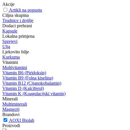
Akcije
Artikli na popustu
Ciljna skupina
Trudnice i dojilje
Dodaci prehrani
Kapsule
Lokalna primjena
Sprejevi
Ulja
Ljekovito bilje
Kurkuma
Vitamini
Multivitamini
Vitamin B6 (Piridoksin)
Vitamin B9 (Folna kiselina)
Vitamin B12 (Cijanokobalamin)
Vitamin D (Kalciferol)
Vitamin K (Koagulacijski vitamin)
Minerali
Multiminerali
Magnezij
Brandovi
AOXI Biolab
Proizvodi