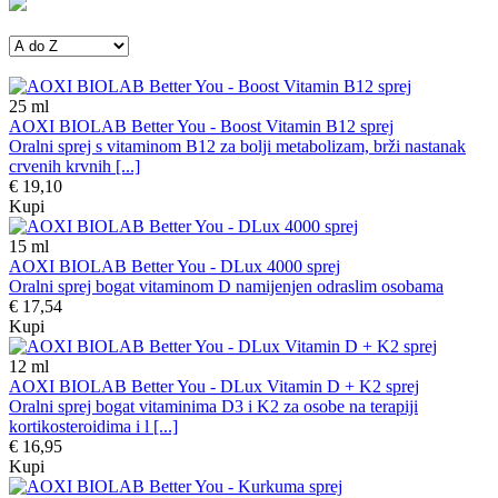
25
ml
AOXI BIOLAB Better You - Boost Vitamin B12 sprej
Oralni sprej s vitaminom B12 za bolji metabolizam, brži nastanak
crvenih krvnih [...]
€ 19,10
Kupi
15
ml
AOXI BIOLAB Better You - DLux 4000 sprej
Oralni sprej bogat vitaminom D namijenjen odraslim osobama
€ 17,54
Kupi
12
ml
AOXI BIOLAB Better You - DLux Vitamin D + K2 sprej
Oralni sprej bogat vitaminima D3 i K2 za osobe na terapiji
kortikosteroidima i l [...]
€ 16,95
Kupi