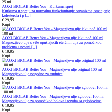
25
ml
AOXI BIOLAB Better You - Kurkuma sprej
Kurkuma u spreju za normalno funkcioniranje organizma, smanjenje
kolesterola i p [...]
€ 29,95
Kupi
100
ml
AOXI BIOLAB Better You - Magnezijevo ulje laku noć 100 ml
Magnezijevo ulje s više opuštajućih eterčnih ulja za pomoć kod
problema s nesani [...]
€ 19,95
Kupi
100
ml
AOXI BIOLAB Better You - Magnezijevo ulje original 100 ml
Magnezijevo ulje pogodno za trudnice
€ 19,95
Kupi
100
ml
AOXI BIOLAB Better You - Magnezijevo ulje zglobovi 100 ml
Magnezijevo ulje za pomoć kod bolova i tegoba sa zglobovima
€ 19,95
Kupi