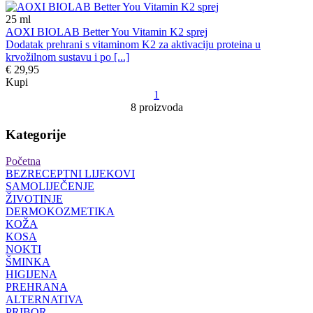
25
ml
AOXI BIOLAB Better You Vitamin K2 sprej
Dodatak prehrani s vitaminom K2 za aktivaciju proteina u
krvožilnom sustavu i po [...]
€ 29,95
Kupi
1
8 proizvoda
Kategorije
Početna
BEZRECEPTNI LIJEKOVI
SAMOLIJEČENJE
ŽIVOTINJE
DERMOKOZMETIKA
KOŽA
KOSA
NOKTI
ŠMINKA
HIGIJENA
PREHRANA
ALTERNATIVA
PRIBOR