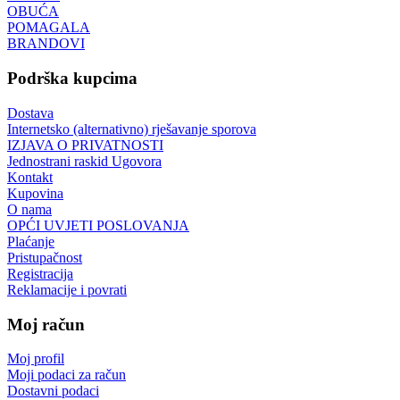
OBUĆA
POMAGALA
BRANDOVI
Podrška kupcima
Dostava
Internetsko (alternativno) rješavanje sporova
IZJAVA O PRIVATNOSTI
Jednostrani raskid Ugovora
Kontakt
Kupovina
O nama
OPĆI UVJETI POSLOVANJA
Plaćanje
Pristupačnost
Registracija
Reklamacije i povrati
Moj račun
Moj profil
Moji podaci za račun
Dostavni podaci