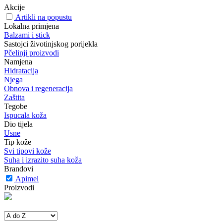
Akcije
Artikli na popustu
Lokalna primjena
Balzami i stick
Sastojci životinjskog porijekla
Pčelinji proizvodi
Namjena
Hidratacija
Njega
Obnova i regeneracija
Zaštita
Tegobe
Ispucala koža
Dio tijela
Usne
Tip kože
Svi tipovi kože
Suha i izrazito suha koža
Brandovi
Apimel
Proizvodi