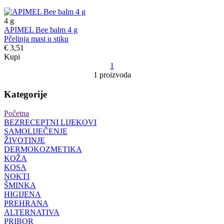
4
g
APIMEL Bee balm 4 g
Pčelinja mast u stiku
€ 3,51
Kupi
1
1 proizvoda
Kategorije
Početna
BEZRECEPTNI LIJEKOVI
SAMOLIJEČENJE
ŽIVOTINJE
DERMOKOZMETIKA
KOŽA
KOSA
NOKTI
ŠMINKA
HIGIJENA
PREHRANA
ALTERNATIVA
PRIBOR