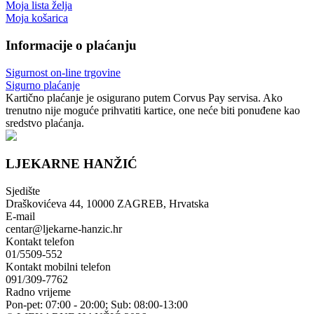
Moja lista želja
Moja košarica
Informacije o plaćanju
Sigurnost on-line trgovine
Sigurno plaćanje
Kartično plaćanje je osigurano putem Corvus Pay servisa. Ako
trenutno nije moguće prihvatiti kartice, one neće biti ponuđene kao
sredstvo plaćanja.
LJEKARNE HANŽIĆ
Sjedište
Draškovićeva 44, 10000 ZAGREB, Hrvatska
E-mail
centar@ljekarne-hanzic.hr
Kontakt telefon
01/5509-552
Kontakt mobilni telefon
091/309-7762
Radno vrijeme
Pon-pet: 07:00 - 20:00; Sub: 08:00-13:00