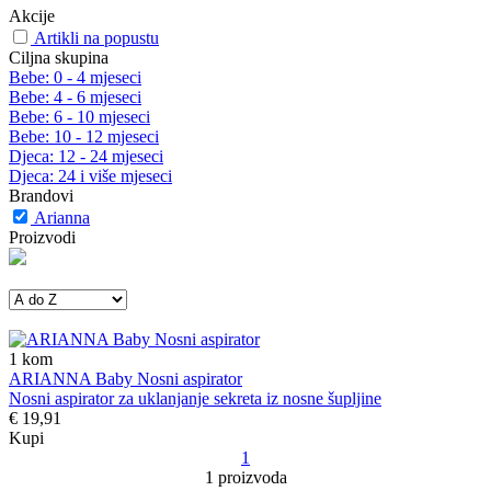
Akcije
Artikli na popustu
Ciljna skupina
Bebe: 0 - 4 mjeseci
Bebe: 4 - 6 mjeseci
Bebe: 6 - 10 mjeseci
Bebe: 10 - 12 mjeseci
Djeca: 12 - 24 mjeseci
Djeca: 24 i više mjeseci
Brandovi
Arianna
Proizvodi
1
kom
ARIANNA Baby Nosni aspirator
Nosni aspirator za uklanjanje sekreta iz nosne šupljine
€ 19,91
Kupi
1
1 proizvoda