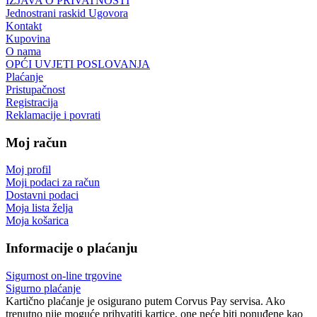
IZJAVA O PRIVATNOSTI
Jednostrani raskid Ugovora
Kontakt
Kupovina
O nama
OPĆI UVJETI POSLOVANJA
Plaćanje
Pristupačnost
Registracija
Reklamacije i povrati
Moj račun
Moj profil
Moji podaci za račun
Dostavni podaci
Moja lista želja
Moja košarica
Informacije o plaćanju
Sigurnost on-line trgovine
Sigurno plaćanje
Kartično plaćanje je osigurano putem Corvus Pay servisa. Ako
trenutno nije moguće prihvatiti kartice, one neće biti ponuđene kao