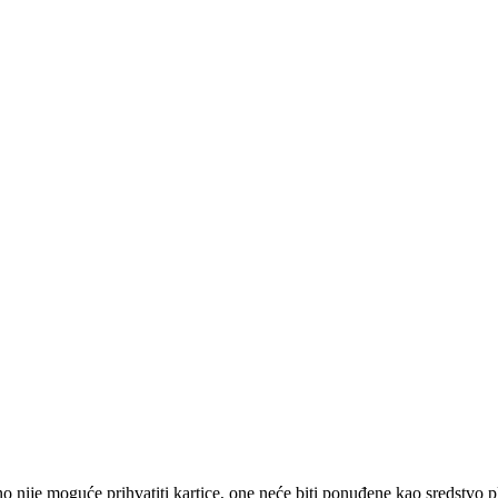
 nije moguće prihvatiti kartice, one neće biti ponuđene kao sredstvo p