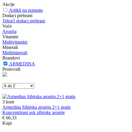
Akcije
Artikli na popustu
Dodaci prehrani
Tekući dodaci prehrani
Voće
Aronija
Vitamini
Multivitamini
Minerali
Multiminerali
Brandovi
ARMEDINA
Proizvodi
3
kom
Armedina Sibirska aronija 2+1 gratis
Koncentrirani sok sibirske aronije
€ 66,33
Kupi