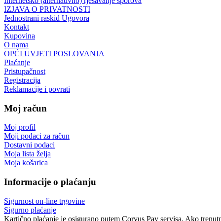
Internetsko (alternativno) rješavanje sporova
IZJAVA O PRIVATNOSTI
Jednostrani raskid Ugovora
Kontakt
Kupovina
O nama
OPĆI UVJETI POSLOVANJA
Plaćanje
Pristupačnost
Registracija
Reklamacije i povrati
Moj račun
Moj profil
Moji podaci za račun
Dostavni podaci
Moja lista želja
Moja košarica
Informacije o plaćanju
Sigurnost on-line trgovine
Sigurno plaćanje
Kartično plaćanje je osigurano putem Corvus Pay servisa. Ako trenutno