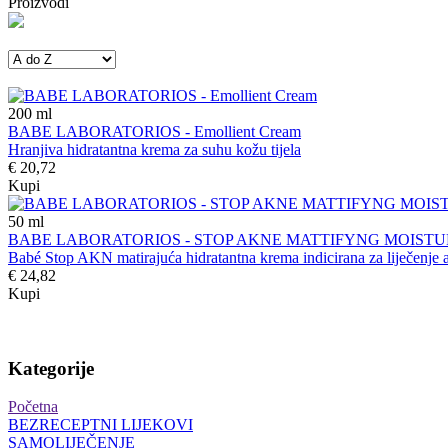
Proizvodi
200
ml
BABE LABORATORIOS - Emollient Cream
Hranjiva hidratantna krema za suhu kožu tijela
€ 20,72
Kupi
50
ml
BABE LABORATORIOS - STOP AKNE MATTIFYNG MOISTU
Babé Stop AKN matirajuća hidratantna krema indicirana za liječenje 
€ 24,82
Kupi
Kategorije
Početna
BEZRECEPTNI LIJEKOVI
SAMOLIJEČENJE