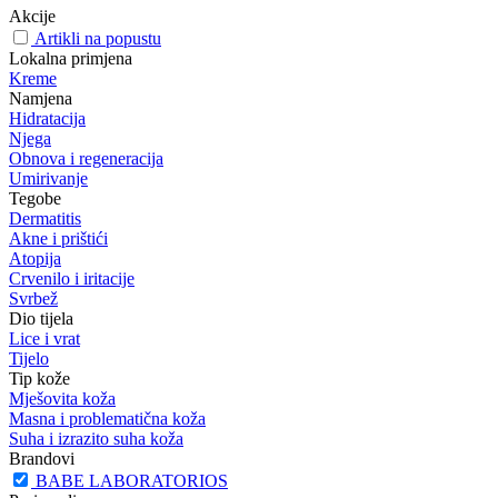
Akcije
Artikli na popustu
Lokalna primjena
Kreme
Namjena
Hidratacija
Njega
Obnova i regeneracija
Umirivanje
Tegobe
Dermatitis
Akne i prištići
Atopija
Crvenilo i iritacije
Svrbež
Dio tijela
Lice i vrat
Tijelo
Tip kože
Mješovita koža
Masna i problematična koža
Suha i izrazito suha koža
Brandovi
BABE LABORATORIOS