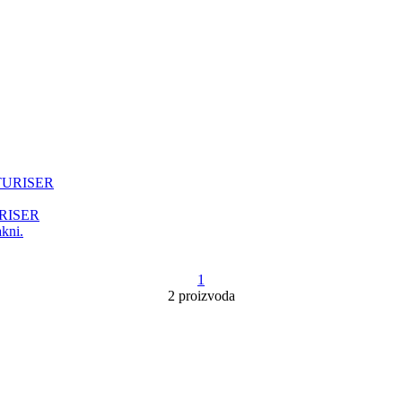
RISER
akni.
1
2 proizvoda