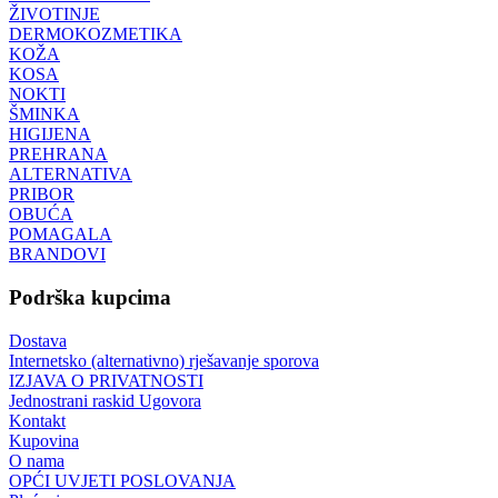
ŽIVOTINJE
DERMOKOZMETIKA
KOŽA
KOSA
NOKTI
ŠMINKA
HIGIJENA
PREHRANA
ALTERNATIVA
PRIBOR
OBUĆA
POMAGALA
BRANDOVI
Podrška kupcima
Dostava
Internetsko (alternativno) rješavanje sporova
IZJAVA O PRIVATNOSTI
Jednostrani raskid Ugovora
Kontakt
Kupovina
O nama
OPĆI UVJETI POSLOVANJA