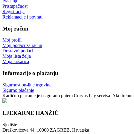
Plaćanje
Pristupačnost
Registracija
Reklamacije i povrati
Moj račun
Moj profil
Moji podaci za račun
Dostavni podaci
Moja lista želja
Moja košarica
Informacije o plaćanju
Sigurnost on-line trgovine
Sigurno plaćanje
Kartično plaćanje je osigurano putem Corvus Pay servisa. Ako trenutno
LJEKARNE HANŽIĆ
Sjedište
Draškovićeva 44, 10000 ZAGREB, Hrvatska