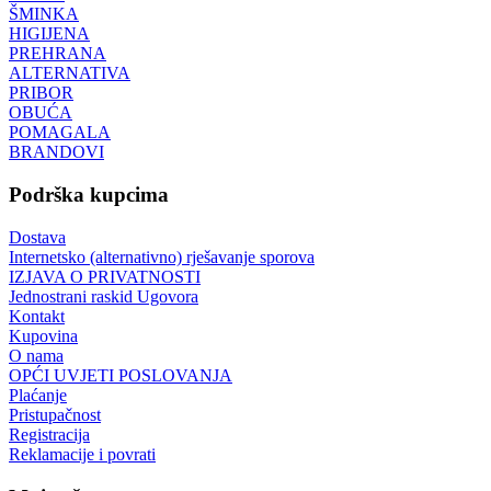
ŠMINKA
HIGIJENA
PREHRANA
ALTERNATIVA
PRIBOR
OBUĆA
POMAGALA
BRANDOVI
Podrška kupcima
Dostava
Internetsko (alternativno) rješavanje sporova
IZJAVA O PRIVATNOSTI
Jednostrani raskid Ugovora
Kontakt
Kupovina
O nama
OPĆI UVJETI POSLOVANJA
Plaćanje
Pristupačnost
Registracija
Reklamacije i povrati