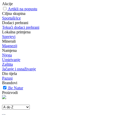
Akcije
Artikli na popustu
Ciljna skupina
Sportaši/ice
Dodaci prehrani
Tekući dodaci prehrani
Lokalna primjena
Sprejevi
Minerali
Magnezij
Namjena
Njega
Umirivanje
Zaštita
Jačanje i osnaživanje
Dio tijela
Pazusi
Brandovi
Be Natur
Proizvodi