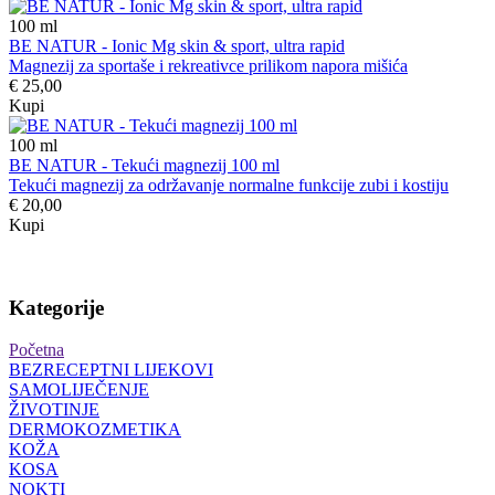
100
ml
BE NATUR - Ionic Mg skin & sport, ultra rapid
Magnezij za sportaše i rekreativce prilikom napora mišića
€ 25,00
Kupi
100
ml
BE NATUR - Tekući magnezij 100 ml
Tekući magnezij za održavanje normalne funkcije zubi i kostiju
€ 20,00
Kupi
Kategorije
Početna
BEZRECEPTNI LIJEKOVI
SAMOLIJEČENJE
ŽIVOTINJE
DERMOKOZMETIKA
KOŽA
KOSA
NOKTI