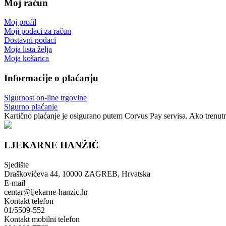
Moj račun
Moj profil
Moji podaci za račun
Dostavni podaci
Moja lista želja
Moja košarica
Informacije o plaćanju
Sigurnost on-line trgovine
Sigurno plaćanje
Kartično plaćanje je osigurano putem Corvus Pay servisa. Ako trenutno
LJEKARNE HANŽIĆ
Sjedište
Draškovićeva 44, 10000 ZAGREB, Hrvatska
E-mail
centar@ljekarne-hanzic.hr
Kontakt telefon
01/5509-552
Kontakt mobilni telefon