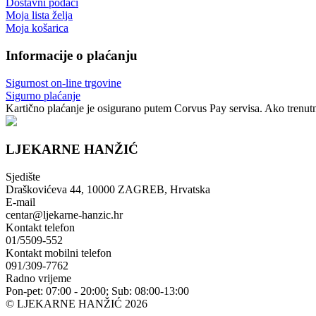
Dostavni podaci
Moja lista želja
Moja košarica
Informacije o plaćanju
Sigurnost on-line trgovine
Sigurno plaćanje
Kartično plaćanje je osigurano putem Corvus Pay servisa. Ako trenutno
LJEKARNE HANŽIĆ
Sjedište
Draškovićeva 44, 10000 ZAGREB, Hrvatska
E-mail
centar@ljekarne-hanzic.hr
Kontakt telefon
01/5509-552
Kontakt mobilni telefon
091/309-7762
Radno vrijeme
Pon-pet: 07:00 - 20:00; Sub: 08:00-13:00
© LJEKARNE HANŽIĆ 2026