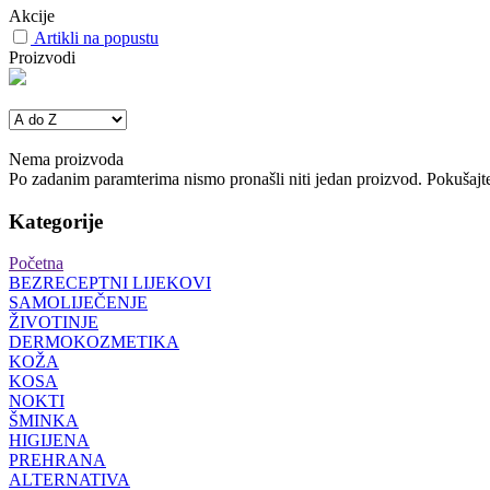
Akcije
Artikli na popustu
Proizvodi
Nema proizvoda
Po zadanim paramterima nismo pronašli niti jedan proizvod. Pokušajte 
Kategorije
Početna
BEZRECEPTNI LIJEKOVI
SAMOLIJEČENJE
ŽIVOTINJE
DERMOKOZMETIKA
KOŽA
KOSA
NOKTI
ŠMINKA
HIGIJENA
PREHRANA
ALTERNATIVA