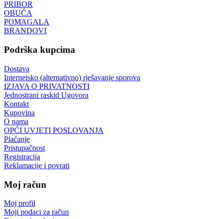
PRIBOR
OBUĆA
POMAGALA
BRANDOVI
Podrška kupcima
Dostava
Internetsko (alternativno) rješavanje sporova
IZJAVA O PRIVATNOSTI
Jednostrani raskid Ugovora
Kontakt
Kupovina
O nama
OPĆI UVJETI POSLOVANJA
Plaćanje
Pristupačnost
Registracija
Reklamacije i povrati
Moj račun
Moj profil
Moji podaci za račun