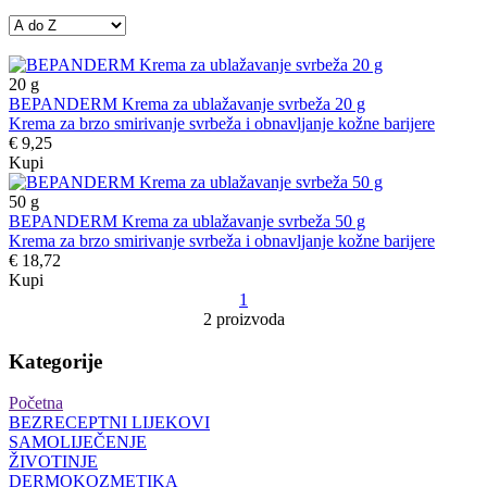
20
g
BEPANDERM Krema za ublažavanje svrbeža 20 g
Krema za brzo smirivanje svrbeža i obnavljanje kožne barijere
€ 9,25
Kupi
50
g
BEPANDERM Krema za ublažavanje svrbeža 50 g
Krema za brzo smirivanje svrbeža i obnavljanje kožne barijere
€ 18,72
Kupi
1
2 proizvoda
Kategorije
Početna
BEZRECEPTNI LIJEKOVI
SAMOLIJEČENJE
ŽIVOTINJE
DERMOKOZMETIKA