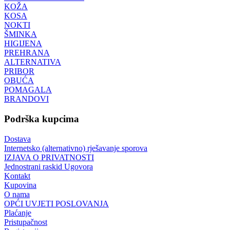
KOŽA
KOSA
NOKTI
ŠMINKA
HIGIJENA
PREHRANA
ALTERNATIVA
PRIBOR
OBUĆA
POMAGALA
BRANDOVI
Podrška kupcima
Dostava
Internetsko (alternativno) rješavanje sporova
IZJAVA O PRIVATNOSTI
Jednostrani raskid Ugovora
Kontakt
Kupovina
O nama
OPĆI UVJETI POSLOVANJA
Plaćanje
Pristupačnost