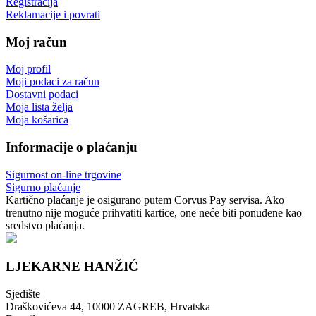
Registracija
Reklamacije i povrati
Moj račun
Moj profil
Moji podaci za račun
Dostavni podaci
Moja lista želja
Moja košarica
Informacije o plaćanju
Sigurnost on-line trgovine
Sigurno plaćanje
Kartično plaćanje je osigurano putem Corvus Pay servisa. Ako
trenutno nije moguće prihvatiti kartice, one neće biti ponuđene kao
sredstvo plaćanja.
LJEKARNE HANŽIĆ
Sjedište
Draškovićeva 44, 10000 ZAGREB, Hrvatska