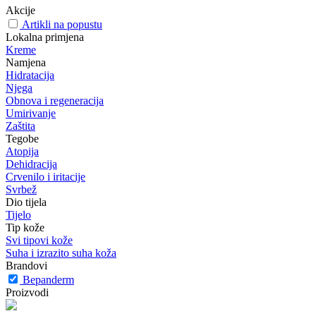
Akcije
Artikli na popustu
Lokalna primjena
Kreme
Namjena
Hidratacija
Njega
Obnova i regeneracija
Umirivanje
Zaštita
Tegobe
Atopija
Dehidracija
Crvenilo i iritacije
Svrbež
Dio tijela
Tijelo
Tip kože
Svi tipovi kože
Suha i izrazito suha koža
Brandovi
Bepanderm
Proizvodi