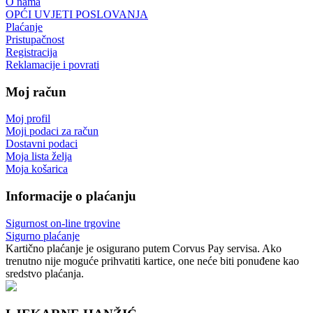
O nama
OPĆI UVJETI POSLOVANJA
Plaćanje
Pristupačnost
Registracija
Reklamacije i povrati
Moj račun
Moj profil
Moji podaci za račun
Dostavni podaci
Moja lista želja
Moja košarica
Informacije o plaćanju
Sigurnost on-line trgovine
Sigurno plaćanje
Kartično plaćanje je osigurano putem Corvus Pay servisa. Ako
trenutno nije moguće prihvatiti kartice, one neće biti ponuđene kao
sredstvo plaćanja.