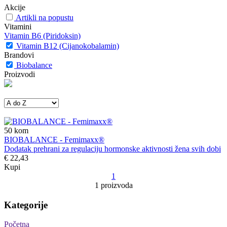
Akcije
Artikli na popustu
Vitamini
Vitamin B6 (Piridoksin)
Vitamin B12 (Cijanokobalamin)
Brandovi
Biobalance
Proizvodi
50
kom
BIOBALANCE - Femimaxx®
Dodatak prehrani za regulaciju hormonske aktivnosti žena svih dobi
€ 22,43
Kupi
1
1 proizvoda
Kategorije
Početna