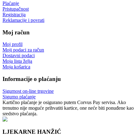
Plaćanje
Pristupačnost
Registracija
Reklamacije i povrati
Moj račun
Moj profil
Moji podaci za račun
Dostavni podaci
Moja lista želja
Moja košarica
Informacije o plaćanju
Sigurnost on-line trgovine
Sigurno plaćanje
Kartično plaćanje je osigurano putem Corvus Pay servisa. Ako
trenutno nije moguće prihvatiti kartice, one neće biti ponuđene kao
sredstvo plaćanja.
LJEKARNE HANŽIĆ