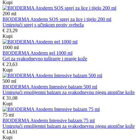
Kupi
200
ml
BIODERMA Atoderm SOS sprej za lice i tijelo 200 ml
Umirujući sprej s učinkom protiv svrbeža
€ 23,29
Kupi
1000
ml
BIODERMA Atoderm gel 1000 ml
Gel za svakodnevno tuširanje i pranje kože
€ 23,63
Kupi
500
ml
BIODERMA Atoderm Intensive balzam 500 ml
Umirujući emolijentni balzam za svakodnevnu njegu atopične kože
€ 31,08
Kupi
75
ml
BIODERMA Atoderm Intensive balzam 75 ml
Umirujući emolijentni balzam za svakodnevnu njegu atopične kože
€ 14,61
Kupi