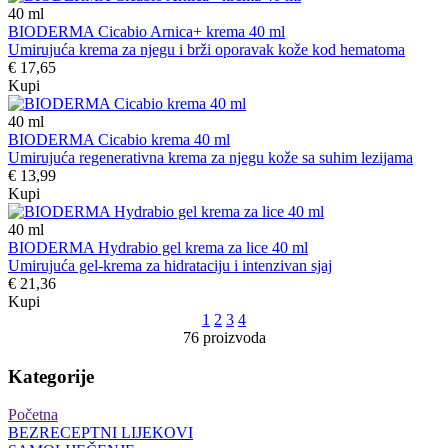
40
ml
BIODERMA Cicabio Arnica+ krema 40 ml
Umirujuća krema za njegu i brži oporavak kože kod hematoma
€ 17,65
Kupi
40
ml
BIODERMA Cicabio krema 40 ml
Umirujuća regenerativna krema za njegu kože sa suhim lezijama
€ 13,99
Kupi
40
ml
BIODERMA Hydrabio gel krema za lice 40 ml
Umirujuća gel-krema za hidrataciju i intenzivan sjaj
€ 21,36
Kupi
1
2
3
4
76 proizvoda
Kategorije
Početna
BEZRECEPTNI LIJEKOVI