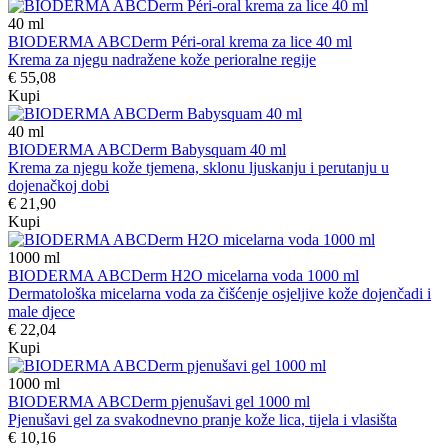
40
ml
BIODERMA ABCDerm Péri-oral krema za lice 40 ml
Krema za njegu nadražene kože perioralne regije
€ 55,08
Kupi
40
ml
BIODERMA ABCDerm Babysquam 40 ml
Krema za njegu kože tjemena, sklonu ljuskanju i perutanju u
dojenačkoj dobi
€ 21,90
Kupi
1000
ml
BIODERMA ABCDerm H2O micelarna voda 1000 ml
Dermatološka micelarna voda za čišćenje osjeljive kože dojenčadi i
male djece
€ 22,04
Kupi
1000
ml
BIODERMA ABCDerm pjenušavi gel 1000 ml
Pjenušavi gel za svakodnevno pranje kože lica, tijela i vlasišta
€ 10,16