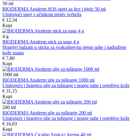
50
ml
BIODERMA Atoderm SOS sprej za lice i tijelo 50 ml
Umirujući sprej s učinkom protiv svrbeža
€ 12,34
Kupi
4
g
BIODERMA Atoderm stick za usne 4 g
Hranjivi balzam u sticku za svakodnevnu njegu suhe i nadražene
kože usana
€ 7,80
Kupi
1000
ml
BIODERMA Atoderm ulje za tuširanje 1000 ml
Umirujuće i hranjivo ulje za tuširanje i pranje suhe i osjetljive kože
€ 31,15
Kupi
200
ml
BIODERMA Atoderm ulje za tuširanje 200 ml
Umirujuće i hranjivo ulje za tuširanje i pranje suhe i osjetljive kože
€ 16,03
Kupi