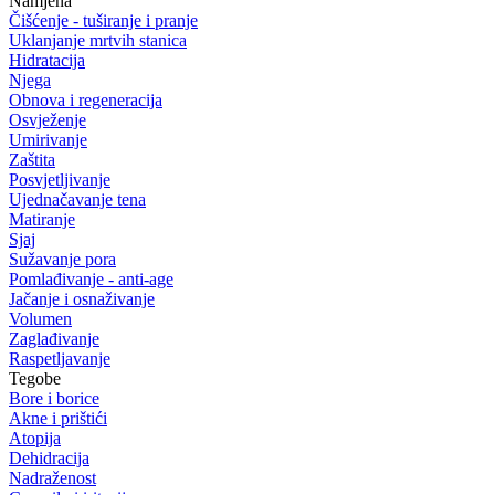
Namjena
Čišćenje - tuširanje i pranje
Uklanjanje mrtvih stanica
Hidratacija
Njega
Obnova i regeneracija
Osvježenje
Umirivanje
Zaštita
Posvjetljivanje
Ujednačavanje tena
Matiranje
Sjaj
Sužavanje pora
Pomlađivanje - anti-age
Jačanje i osnaživanje
Volumen
Zaglađivanje
Raspetljavanje
Tegobe
Bore i borice
Akne i prištići
Atopija
Dehidracija
Nadraženost