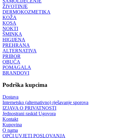
SAMOLIJEČENJE
ŽIVOTINJE
DERMOKOZMETIKA
KOŽA
KOSA
NOKTI
ŠMINKA
HIGIJENA
PREHRANA
ALTERNATIVA
PRIBOR
OBUĆA
POMAGALA
BRANDOVI
Podrška kupcima
Dostava
Internetsko (alternativno) rješavanje sporova
IZJAVA O PRIVATNOSTI
Jednostrani raskid Ugovora
Kontakt
Kupovina
O nama
OPĆI UVJETI POSLOVANJA