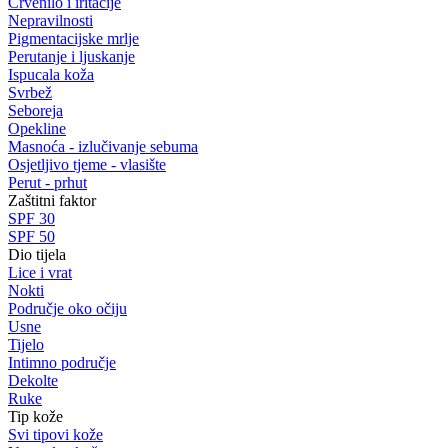
Crvenilo i iritacije
Nepravilnosti
Pigmentacijske mrlje
Perutanje i ljuskanje
Ispucala koža
Svrbež
Seboreja
Opekline
Masnoća - izlučivanje sebuma
Osjetljivo tjeme - vlasište
Perut - prhut
Zaštitni faktor
SPF 30
SPF 50
Dio tijela
Lice i vrat
Nokti
Područje oko očiju
Usne
Tijelo
Intimno područje
Dekolte
Ruke
Tip kože
Svi tipovi kože