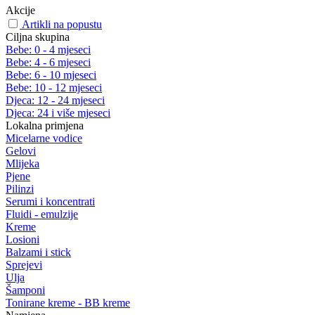
Akcije
Artikli na popustu
Ciljna skupina
Bebe: 0 - 4 mjeseci
Bebe: 4 - 6 mjeseci
Bebe: 6 - 10 mjeseci
Bebe: 10 - 12 mjeseci
Djeca: 12 - 24 mjeseci
Djeca: 24 i više mjeseci
Lokalna primjena
Micelarne vodice
Gelovi
Mlijeka
Pjene
Pilinzi
Serumi i koncentrati
Fluidi - emulzije
Kreme
Losioni
Balzami i stick
Sprejevi
Ulja
Šamponi
Tonirane kreme - BB kreme