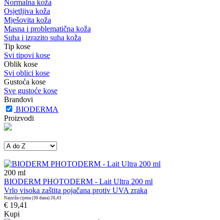
Normalna koža
Osjetljiva koža
Mješovita koža
Masna i problematična koža
Suha i izrazito suha koža
Tip kose
Svi tipovi kose
Oblik kose
Svi oblici kose
Gustoća kose
Sve gustoće kose
Brandovi
BIODERMA
Proizvodi
200
ml
BIODERM PHOTODERM - Lait Ultra 200 ml
Vrlo visoka zaštita pojačana protiv UVA zraka
Najniža cijena (30 dana)
26,43
€ 19,41
Kupi