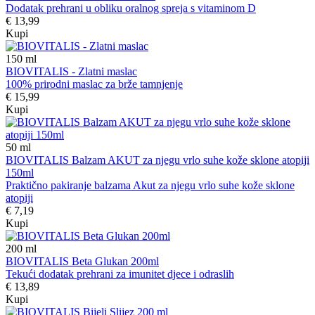
Dodatak prehrani u obliku oralnog spreja s vitaminom D
€ 13,99
Kupi
150
ml
BIOVITALIS - Zlatni maslac
100% prirodni maslac za brže tamnjenje
€ 15,99
Kupi
50
ml
BIOVITALIS Balzam AKUT za njegu vrlo suhe kože sklone atopiji
150ml
Praktično pakiranje balzama Akut za njegu vrlo suhe kože sklone
atopiji
€ 7,19
Kupi
200
ml
BIOVITALIS Beta Glukan 200ml
Tekući dodatak prehrani za imunitet djece i odraslih
€ 13,89
Kupi