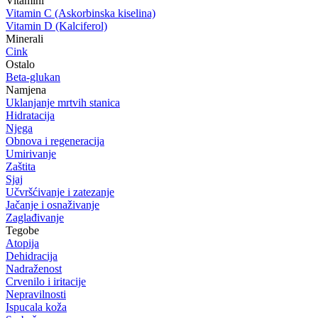
Vitamini
Vitamin C (Askorbinska kiselina)
Vitamin D (Kalciferol)
Minerali
Cink
Ostalo
Beta-glukan
Namjena
Uklanjanje mrtvih stanica
Hidratacija
Njega
Obnova i regeneracija
Umirivanje
Zaštita
Sjaj
Učvršćivanje i zatezanje
Jačanje i osnaživanje
Zaglađivanje
Tegobe
Atopija
Dehidracija
Nadraženost
Crvenilo i iritacije
Nepravilnosti
Ispucala koža