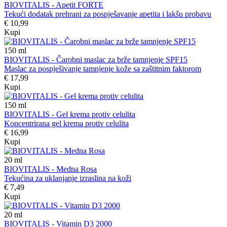
BIOVITALIS - Apetit FORTE
Tekući dodatak prehrani za pospješavanje apetita i lakšu probavu
€ 10,99
Kupi
150
ml
BIOVITALIS - Čarobni maslac za brže tamnjenje SPF15
Maslac za pospješivanje tamnjenje kože sa zaštitnim faktorom
€ 17,99
Kupi
150
ml
BIOVITALIS - Gel krema protiv celulita
Koncentrirana gel krema protiv celulita
€ 16,99
Kupi
20
ml
BIOVITALIS - Medna Rosa
Tekućina za uklanjanje izraslina na koži
€ 7,49
Kupi
20
ml
BIOVITALIS - Vitamin D3 2000