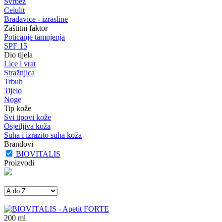
Svrbež
Celulit
Bradavice - izrasline
Zaštitni faktor
Poticanje tamnjenja
SPF 15
Dio tijela
Lice i vrat
Stražnjica
Trbuh
Tijelo
Noge
Tip kože
Svi tipovi kože
Osjetljiva koža
Suha i izrazito suha koža
Brandovi
BIOVITALIS
Proizvodi
200
ml