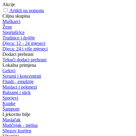
Akcije
Artikli na popustu
Ciljna skupina
Muškarci
Žene
Sportaši/ice
Trudnice i dojilje
Djeca: 12 - 24 mjeseci
Djeca: 24 i više mjeseci
Dodaci prehrani
Tekući dodaci prehrani
Lokalna primjena
Gelovi
Serumi i koncentrati
Fluidi - emulzije
Maslaci i pekmezi
Balzami i stick
Sprejevi
Kupke
Šamponi
Ljekovito bilje
Maslačak
Matičnjak - melisa
Sljezov korijen