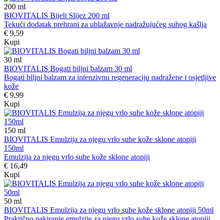
200
ml
BIOVITALIS Bijeli Slijez 200 ml
Tekući dodatak prehrani za ublažavnje nadražujućeg suhog kašlja
€ 9,59
Kupi
30
ml
BIOVITALIS Bogati biljni balzam 30 ml
Bogati biljni balzam za intenzivnu regeneraciju nadražene i osjetljive
kože
€ 9,99
Kupi
150
ml
BIOVITALIS Emulzija za njegu vrlo suhe kože sklone atopiji
150ml
Emulzija za njegu vrlo suhe kože sklone atopiji
€ 16,49
Kupi
50
ml
BIOVITALIS Emulzija za njegu vrlo suhe kože sklone atopiji 50ml
Praktično pakiranje emulzije za njegu vrlo suhe kože sklone atopiji