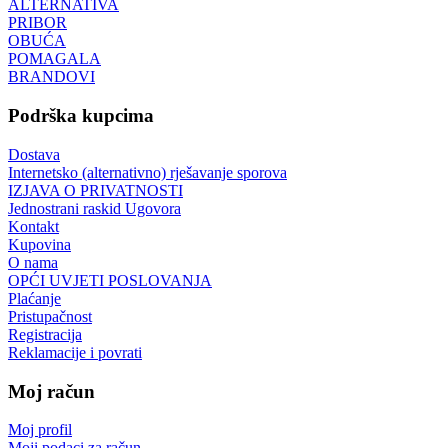
ALTERNATIVA
PRIBOR
OBUĆA
POMAGALA
BRANDOVI
Podrška kupcima
Dostava
Internetsko (alternativno) rješavanje sporova
IZJAVA O PRIVATNOSTI
Jednostrani raskid Ugovora
Kontakt
Kupovina
O nama
OPĆI UVJETI POSLOVANJA
Plaćanje
Pristupačnost
Registracija
Reklamacije i povrati
Moj račun
Moj profil
Moji podaci za račun