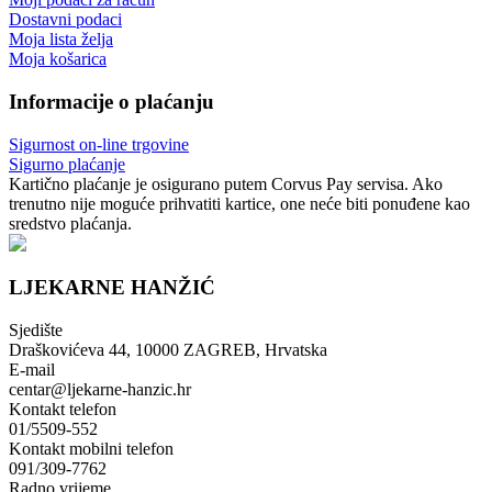
Dostavni podaci
Moja lista želja
Moja košarica
Informacije o plaćanju
Sigurnost on-line trgovine
Sigurno plaćanje
Kartično plaćanje je osigurano putem Corvus Pay servisa. Ako
trenutno nije moguće prihvatiti kartice, one neće biti ponuđene kao
sredstvo plaćanja.
LJEKARNE HANŽIĆ
Sjedište
Draškovićeva 44, 10000 ZAGREB, Hrvatska
E-mail
centar@ljekarne-hanzic.hr
Kontakt telefon
01/5509-552
Kontakt mobilni telefon
091/309-7762
Radno vrijeme