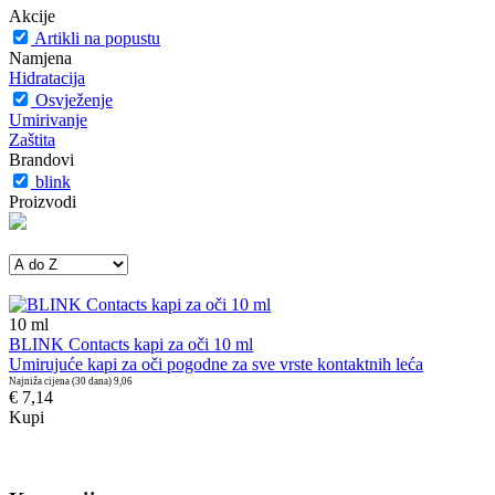
Akcije
Artikli na popustu
Namjena
Hidratacija
Osvježenje
Umirivanje
Zaštita
Brandovi
blink
Proizvodi
10
ml
BLINK Contacts kapi za oči 10 ml
Umirujuće kapi za oči pogodne za sve vrste kontaktnih leća
Najniža cijena (30 dana)
9,06
€ 7,14
Kupi