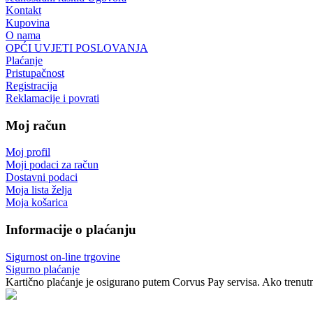
Kontakt
Kupovina
O nama
OPĆI UVJETI POSLOVANJA
Plaćanje
Pristupačnost
Registracija
Reklamacije i povrati
Moj račun
Moj profil
Moji podaci za račun
Dostavni podaci
Moja lista želja
Moja košarica
Informacije o plaćanju
Sigurnost on-line trgovine
Sigurno plaćanje
Kartično plaćanje je osigurano putem Corvus Pay servisa. Ako trenutno