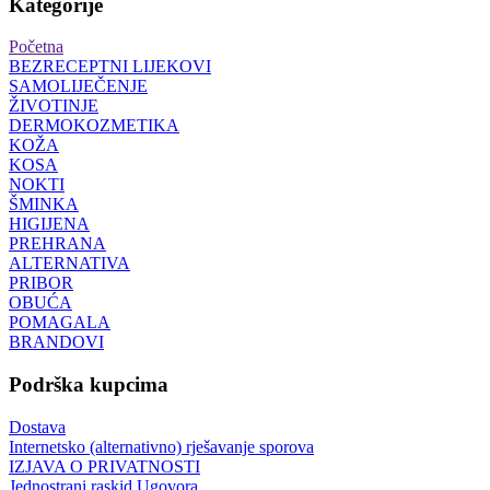
Kategorije
Početna
BEZRECEPTNI LIJEKOVI
SAMOLIJEČENJE
ŽIVOTINJE
DERMOKOZMETIKA
KOŽA
KOSA
NOKTI
ŠMINKA
HIGIJENA
PREHRANA
ALTERNATIVA
PRIBOR
OBUĆA
POMAGALA
BRANDOVI
Podrška kupcima
Dostava
Internetsko (alternativno) rješavanje sporova
IZJAVA O PRIVATNOSTI
Jednostrani raskid Ugovora