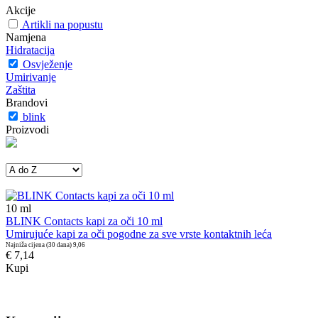
Akcije
Artikli na popustu
Namjena
Hidratacija
Osvježenje
Umirivanje
Zaštita
Brandovi
blink
Proizvodi
10
ml
BLINK Contacts kapi za oči 10 ml
Umirujuće kapi za oči pogodne za sve vrste kontaktnih leća
Najniža cijena (30 dana)
9,06
€ 7,14
Kupi