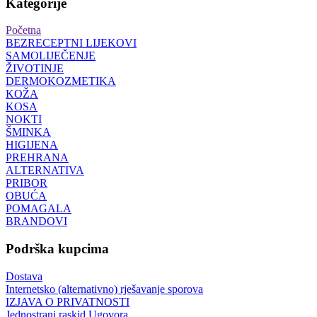
Kategorije
Početna
BEZRECEPTNI LIJEKOVI
SAMOLIJEČENJE
ŽIVOTINJE
DERMOKOZMETIKA
KOŽA
KOSA
NOKTI
ŠMINKA
HIGIJENA
PREHRANA
ALTERNATIVA
PRIBOR
OBUĆA
POMAGALA
BRANDOVI
Podrška kupcima
Dostava
Internetsko (alternativno) rješavanje sporova
IZJAVA O PRIVATNOSTI
Jednostrani raskid Ugovora