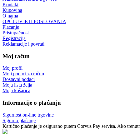
Kontakt
Kupovina
O nama
OPĆI UVJETI POSLOVANJA
Plaćanje
Pristupačnost
Registracija
Reklamacije i povrati
Moj račun
Moj profil
Moji podaci za račun
Dostavni podaci
Moja lista želja
Moja košarica
Informacije o plaćanju
Sigurnost on-line trgovine
Sigurno plaćanje
Kartično plaćanje je osigurano putem Corvus Pay servisa. Ako trenutno