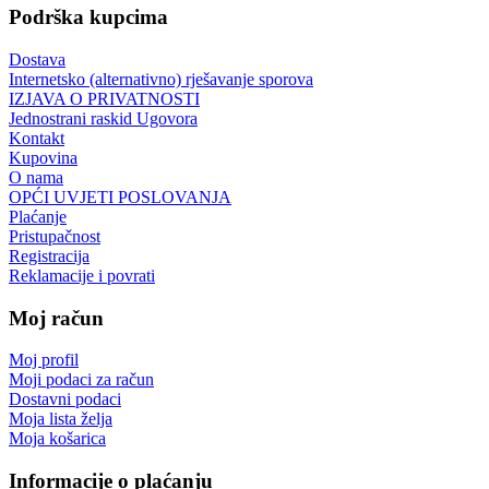
Podrška kupcima
Dostava
Internetsko (alternativno) rješavanje sporova
IZJAVA O PRIVATNOSTI
Jednostrani raskid Ugovora
Kontakt
Kupovina
O nama
OPĆI UVJETI POSLOVANJA
Plaćanje
Pristupačnost
Registracija
Reklamacije i povrati
Moj račun
Moj profil
Moji podaci za račun
Dostavni podaci
Moja lista želja
Moja košarica
Informacije o plaćanju