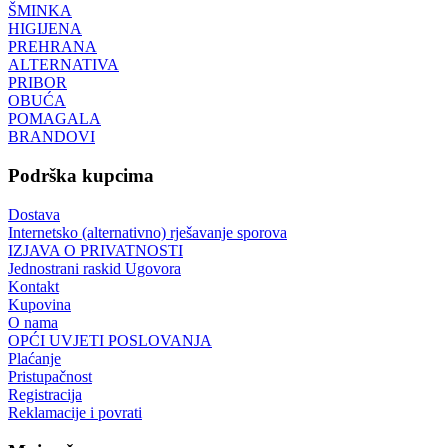
ŠMINKA
HIGIJENA
PREHRANA
ALTERNATIVA
PRIBOR
OBUĆA
POMAGALA
BRANDOVI
Podrška kupcima
Dostava
Internetsko (alternativno) rješavanje sporova
IZJAVA O PRIVATNOSTI
Jednostrani raskid Ugovora
Kontakt
Kupovina
O nama
OPĆI UVJETI POSLOVANJA
Plaćanje
Pristupačnost
Registracija
Reklamacije i povrati