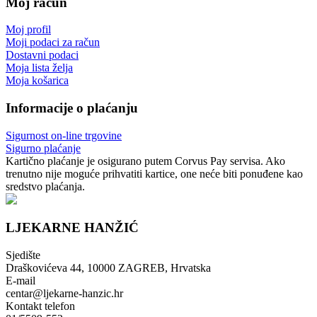
Moj račun
Moj profil
Moji podaci za račun
Dostavni podaci
Moja lista želja
Moja košarica
Informacije o plaćanju
Sigurnost on-line trgovine
Sigurno plaćanje
Kartično plaćanje je osigurano putem Corvus Pay servisa. Ako
trenutno nije moguće prihvatiti kartice, one neće biti ponuđene kao
sredstvo plaćanja.
LJEKARNE HANŽIĆ
Sjedište
Draškovićeva 44, 10000 ZAGREB, Hrvatska
E-mail
centar@ljekarne-hanzic.hr
Kontakt telefon