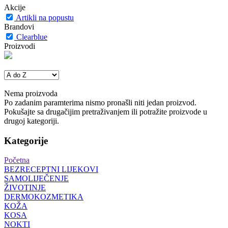
Akcije
Artikli na popustu
Brandovi
Clearblue
Proizvodi
Nema proizvoda
Po zadanim paramterima nismo pronašli niti jedan proizvod.
Pokušajte sa drugačijim pretraživanjem ili potražite proizvode u
drugoj kategoriji.
Kategorije
Početna
BEZRECEPTNI LIJEKOVI
SAMOLIJEČENJE
ŽIVOTINJE
DERMOKOZMETIKA
KOŽA
KOSA
NOKTI