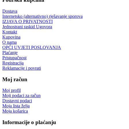
Dostava
Internetsko (alternativno) rješavanje sporova
IZJAVA O PRIVATNOSTI
Jednostrani raskid Ugovora
Kontakt
Kupovina
O nama
OPĆI UVJETI POSLOVANJA
Plaćanje
Pristupačnost
Registracija
Reklamacije i povrati
Moj račun
Moj profil
Moji podaci za račun
Dostavni podaci
Moja lista želja
Moja košarica
Informacije o plaćanju