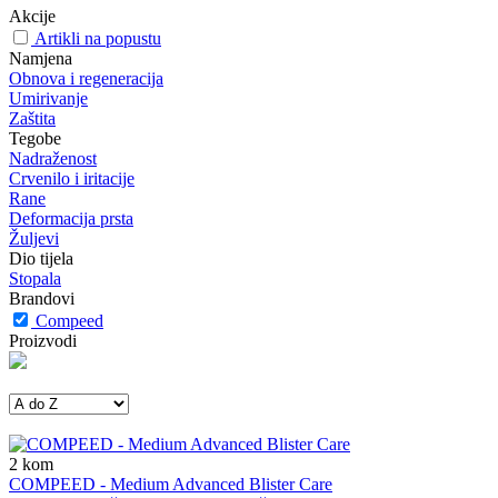
Akcije
Artikli na popustu
Namjena
Obnova i regeneracija
Umirivanje
Zaštita
Tegobe
Nadraženost
Crvenilo i iritacije
Rane
Deformacija prsta
Žuljevi
Dio tijela
Stopala
Brandovi
Compeed
Proizvodi
2
kom
COMPEED - Medium Advanced Blister Care