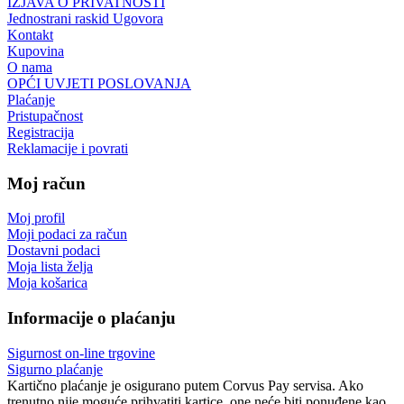
IZJAVA O PRIVATNOSTI
Jednostrani raskid Ugovora
Kontakt
Kupovina
O nama
OPĆI UVJETI POSLOVANJA
Plaćanje
Pristupačnost
Registracija
Reklamacije i povrati
Moj račun
Moj profil
Moji podaci za račun
Dostavni podaci
Moja lista želja
Moja košarica
Informacije o plaćanju
Sigurnost on-line trgovine
Sigurno plaćanje
Kartično plaćanje je osigurano putem Corvus Pay servisa. Ako
trenutno nije moguće prihvatiti kartice, one neće biti ponuđene kao