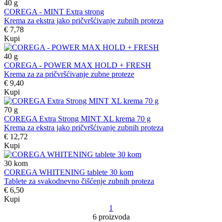
40
g
COREGA - MINT Extra strong
Krema za ekstra jako pričvršćivanje zubnih proteza
€ 7,78
Kupi
40
g
COREGA - POWER MAX HOLD + FRESH
Krema za za pričvršćivanje zubne proteze
€ 9,40
Kupi
70
g
COREGA Extra Strong MINT XL krema 70 g
Krema za ekstra jako pričvršćivanje zubnih proteza
€ 12,72
Kupi
30
kom
COREGA WHITENING tablete 30 kom
Tablete za svakodnevno čišćenje zubnih proteza
€ 6,50
Kupi
1
6 proizvoda