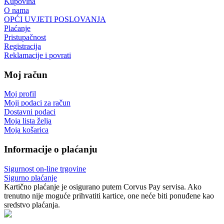
Kupovina
O nama
OPĆI UVJETI POSLOVANJA
Plaćanje
Pristupačnost
Registracija
Reklamacije i povrati
Moj račun
Moj profil
Moji podaci za račun
Dostavni podaci
Moja lista želja
Moja košarica
Informacije o plaćanju
Sigurnost on-line trgovine
Sigurno plaćanje
Kartično plaćanje je osigurano putem Corvus Pay servisa. Ako
trenutno nije moguće prihvatiti kartice, one neće biti ponuđene kao
sredstvo plaćanja.