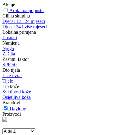
Akcije
Artikli na popustu
Ciljna skupina
Djeca: 12 - 24 mjeseci
Djeca: 24 i više mjeseci
Lokalna primjena
Losioni
Namjena
Njega
Zaštita
Zaštitni faktor
SPF 50
Dio tijela
Lice i vrat
Tijelo
Tip kože
Svi tipovi kože
Osjetljiva koža
Brandovi
Daylong
Proizvodi