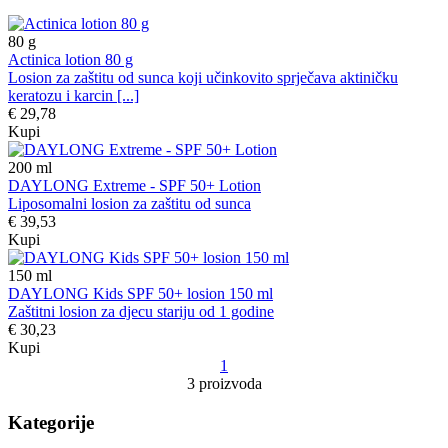
80
g
Actinica lotion 80 g
Losion za zaštitu od sunca koji učinkovito sprječava aktiničku
keratozu i karcin [...]
€ 29,78
Kupi
200
ml
DAYLONG Extreme - SPF 50+ Lotion
Liposomalni losion za zaštitu od sunca
€ 39,53
Kupi
150
ml
DAYLONG Kids SPF 50+ losion 150 ml
Zaštitni losion za djecu stariju od 1 godine
€ 30,23
Kupi
1
3 proizvoda
Kategorije