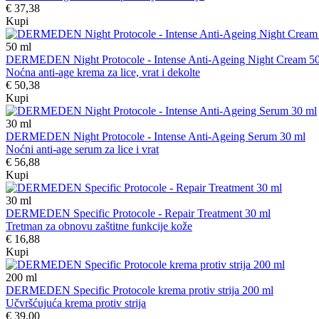
€ 37,38
Kupi
50
ml
DERMEDEN Night Protocole - Intense Anti-Ageing Night Cream 5
Noćna anti-age krema za lice, vrat i dekolte
€ 50,38
Kupi
30
ml
DERMEDEN Night Protocole - Intense Anti-Ageing Serum 30 ml
Noćni anti-age serum za lice i vrat
€ 56,88
Kupi
30
ml
DERMEDEN Specific Protocole - Repair Treatment 30 ml
Tretman za obnovu zaštitne funkcije kože
€ 16,88
Kupi
200
ml
DERMEDEN Specific Protocole krema protiv strija 200 ml
Učvršćujuća krema protiv strija
€ 39,00