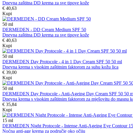
Dnevna zaštitna DD krema za sve tipove kože
€ 40,63
Kupi
50
ml
DERMEDEN - DD Cream Medium SPF 50
Dnevna zaštitna DD krema za sve tipove kože
€ 40,63
Kupi
50
ml
DERMEDEN Day Protocole - 4 in 1 Day Cream SPF 50 50 ml
Dnevna krema s visokim zaštitnim faktorom za suhu kožu lica
€ 39,00
Kupi
50
ml
DERMEDEN Day Protocole - Anti-Ageing Day Cream SPF 50 50 m
Dnevna krema s visokim zaštitnim faktorom za mješovitu do masnu k
€ 35,84
Kupi
15
ml
DERMEDEN Night Protocole - Intense Anti-Ageing Eye Contour 15
Noćna anti-age krema za područje oko očiju