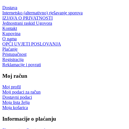
Dostava
Internetsko (alternativno) rješavanje sporova
IZJAVA O PRIVATNOSTI
Jednostrani raskid Ugovora
Kontakt
Kupovina
O nama
OPĆI UVJETI POSLOVANJA
Plaćanje
Pristupačnost
Registracija
Reklamacije i povrati
Moj račun
Moj profil
Moji podaci za račun
Dostavni podaci
Moja lista želja
Moja košarica
Informacije o plaćanju