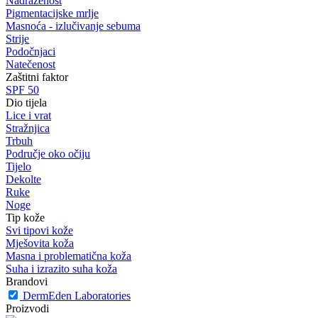
Nadraženost
Pigmentacijske mrlje
Masnoća - izlučivanje sebuma
Strije
Podočnjaci
Natečenost
Zaštitni faktor
SPF 50
Dio tijela
Lice i vrat
Stražnjica
Trbuh
Područje oko očiju
Tijelo
Dekolte
Ruke
Noge
Tip kože
Svi tipovi kože
Mješovita koža
Masna i problematična koža
Suha i izrazito suha koža
Brandovi
DermEden Laboratories
Proizvodi