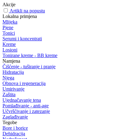
Akcije
Artikli na popustu
Lokalna primjena
Mlijeka
Pjene
Tonici
Serumi i koncentrati
Kreme
Losioni
Tonirane kreme - BB kreme
Namjena
Čišćenje - tuširanje i pranje
Hidratacija
Njega
Obnova i regeneracija
Umirivanje
Zaštita
Ujednačavanje tena
Pomlađivanje - anti-age
Učvršćivanje i zatezanje
Zaglađivanje
Tegobe
Bore i borice
Dehidracija