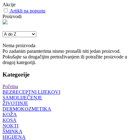
Akcije
Artikli na popustu
Proizvodi
Nema proizvoda
Po zadanim paramterima nismo pronašli niti jedan proizvod.
Pokušajte sa drugačijim pretraživanjem ili potražite proizvode u
drugoj kategoriji.
Kategorije
Početna
BEZRECEPTNI LIJEKOVI
SAMOLIJEČENJE
ŽIVOTINJE
DERMOKOZMETIKA
KOŽA
KOSA
NOKTI
ŠMINKA
HIGIJENA