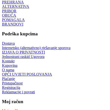
PREHRANA
ALTERNATIVA
PRIBOR
OBUĆA
POMAGALA
BRANDOVI
Podrška kupcima
Dostava
Internetsko (alternativno) rješavanje sporova
IZJAVA O PRIVATNOSTI
Jednostrani raskid Ugovora
Kontakt
Kupovina
O nama
OPĆI UVJETI POSLOVANJA
Plaćanje
Pristupačnost
Registracija
Reklamacije i povrati
Moj račun