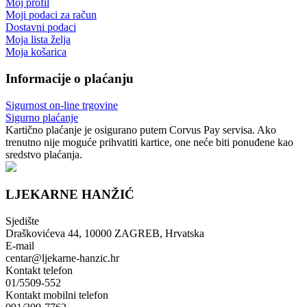
Moj profil
Moji podaci za račun
Dostavni podaci
Moja lista želja
Moja košarica
Informacije o plaćanju
Sigurnost on-line trgovine
Sigurno plaćanje
Kartično plaćanje je osigurano putem Corvus Pay servisa. Ako
trenutno nije moguće prihvatiti kartice, one neće biti ponuđene kao
sredstvo plaćanja.
LJEKARNE HANŽIĆ
Sjedište
Draškovićeva 44, 10000 ZAGREB, Hrvatska
E-mail
centar@ljekarne-hanzic.hr
Kontakt telefon
01/5509-552
Kontakt mobilni telefon