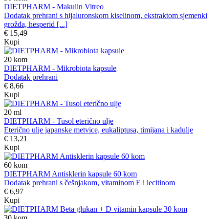
DIETPHARM - Makulin Vitreo
Dodatak prehrani s hijaluronskom kiselinom, ekstraktom sjemenki
grožđa, hesperid [...]
€ 15,49
Kupi
20
kom
DIETPHARM - Mikrobiota kapsule
Dodatak prehrani
€ 8,66
Kupi
20
ml
DIETPHARM - Tusol eterično ulje
Eterično ulje japanske metvice, eukaliptusa, timijana i kadulje
€ 13,21
Kupi
60
kom
DIETPHARM Antisklerin kapsule 60 kom
Dodatak prehrani s češnjakom, vitaminom E i lecitinom
€ 6,97
Kupi
30
kom