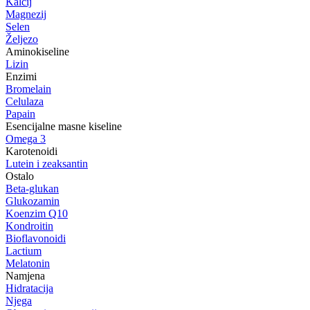
Kalcij
Magnezij
Selen
Željezo
Aminokiseline
Lizin
Enzimi
Bromelain
Celulaza
Papain
Esencijalne masne kiseline
Omega 3
Karotenoidi
Lutein i zeaksantin
Ostalo
Beta-glukan
Glukozamin
Koenzim Q10
Kondroitin
Bioflavonoidi
Lactium
Melatonin
Namjena
Hidratacija
Njega