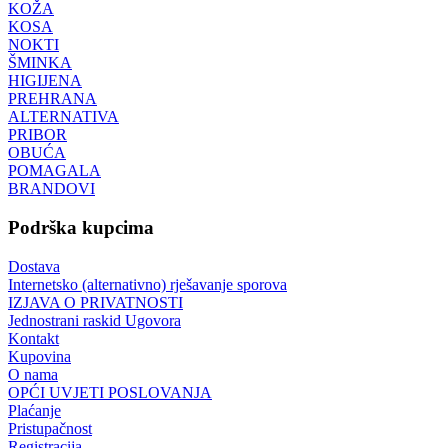
KOŽA
KOSA
NOKTI
ŠMINKA
HIGIJENA
PREHRANA
ALTERNATIVA
PRIBOR
OBUĆA
POMAGALA
BRANDOVI
Podrška kupcima
Dostava
Internetsko (alternativno) rješavanje sporova
IZJAVA O PRIVATNOSTI
Jednostrani raskid Ugovora
Kontakt
Kupovina
O nama
OPĆI UVJETI POSLOVANJA
Plaćanje
Pristupačnost
Registracija