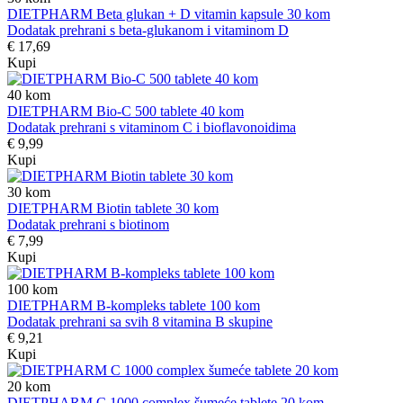
DIETPHARM Beta glukan + D vitamin kapsule 30 kom
Dodatak prehrani s beta-glukanom i vitaminom D
€ 17,69
Kupi
40
kom
DIETPHARM Bio-C 500 tablete 40 kom
Dodatak prehrani s vitaminom C i bioflavonoidima
€ 9,99
Kupi
30
kom
DIETPHARM Biotin tablete 30 kom
Dodatak prehrani s biotinom
€ 7,99
Kupi
100
kom
DIETPHARM B-kompleks tablete 100 kom
Dodatak prehrani sa svih 8 vitamina B skupine
€ 9,21
Kupi
20
kom
DIETPHARM C 1000 complex šumeće tablete 20 kom