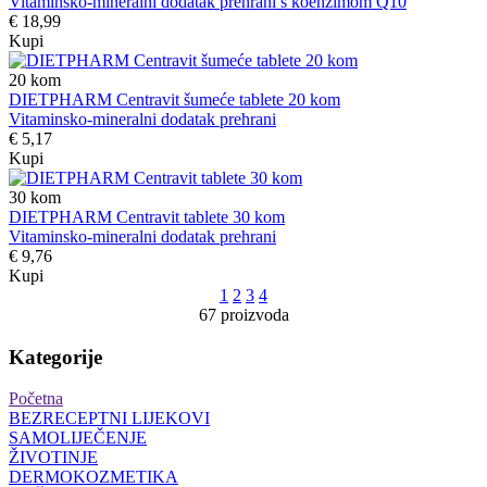
Vitaminsko-mineralni dodatak prehrani s koenzimom Q10
€ 18,99
Kupi
20
kom
DIETPHARM Centravit šumeće tablete 20 kom
Vitaminsko-mineralni dodatak prehrani
€ 5,17
Kupi
30
kom
DIETPHARM Centravit tablete 30 kom
Vitaminsko-mineralni dodatak prehrani
€ 9,76
Kupi
1
2
3
4
67 proizvoda
Kategorije
Početna
BEZRECEPTNI LIJEKOVI
SAMOLIJEČENJE
ŽIVOTINJE
DERMOKOZMETIKA