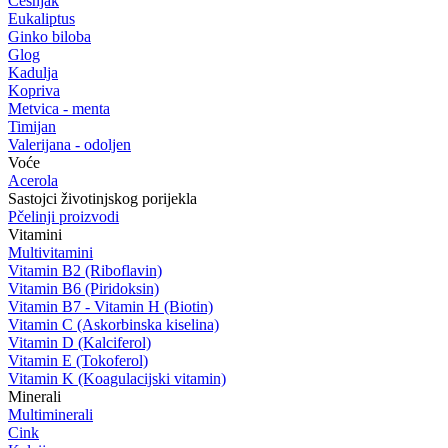
Češnjak
Eukaliptus
Ginko biloba
Glog
Kadulja
Kopriva
Metvica - menta
Timijan
Valerijana - odoljen
Voće
Acerola
Sastojci životinjskog porijekla
Pčelinji proizvodi
Vitamini
Multivitamini
Vitamin B2 (Riboflavin)
Vitamin B6 (Piridoksin)
Vitamin B7 - Vitamin H (Biotin)
Vitamin C (Askorbinska kiselina)
Vitamin D (Kalciferol)
Vitamin E (Tokoferol)
Vitamin K (Koagulacijski vitamin)
Minerali
Multiminerali
Cink