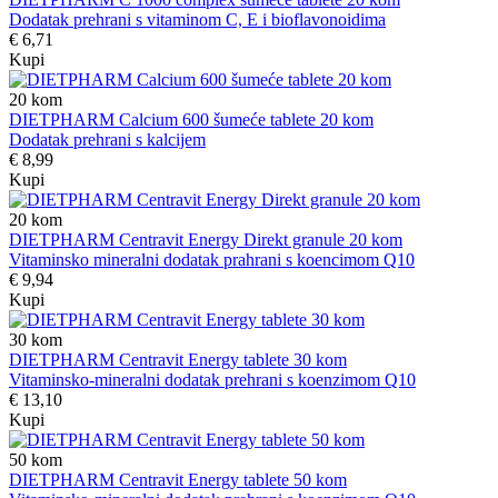
Dodatak prehrani s vitaminom C, E i bioflavonoidima
€ 6,71
Kupi
20
kom
DIETPHARM Calcium 600 šumeće tablete 20 kom
Dodatak prehrani s kalcijem
€ 8,99
Kupi
20
kom
DIETPHARM Centravit Energy Direkt granule 20 kom
Vitaminsko mineralni dodatak prahrani s koencimom Q10
€ 9,94
Kupi
30
kom
DIETPHARM Centravit Energy tablete 30 kom
Vitaminsko-mineralni dodatak prehrani s koenzimom Q10
€ 13,10
Kupi
50
kom
DIETPHARM Centravit Energy tablete 50 kom