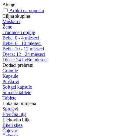
Akcije
Artikli na popustu
Ciljna skupina
Muškarci
Žene
Trudnice i dojilje
Bebe: 0 - 4 mjeseci
Bebe: 6 - 10 mjeseci
Bebe: 10 - 12 mjeseci
Djeca: 12 - 24 mjeseci
Djeca: 24 i više mjeseci
Dodaci prehrani
Granule
Kapsule
Praškovi
Softgel kapsule
Šumeće tablete
Tablete
Lokalna primjena
Sprejevi
Eterična ulja
Ljekovito bilje
Bijeli sljez
Čajevac