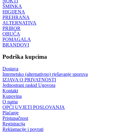
NOKTI
ŠMINKA
HIGIJENA
PREHRANA
ALTERNATIVA
PRIBOR
OBUĆA
POMAGALA
BRANDOVI
Podrška kupcima
Dostava
Internetsko (alternativno) rješavanje sporova
IZJAVA O PRIVATNOSTI
Jednostrani raskid Ugovora
Kontakt
Kupovina
O nama
OPĆI UVJETI POSLOVANJA
Plaćanje
Pristupačnost
Registracija
Reklamacije i povrati