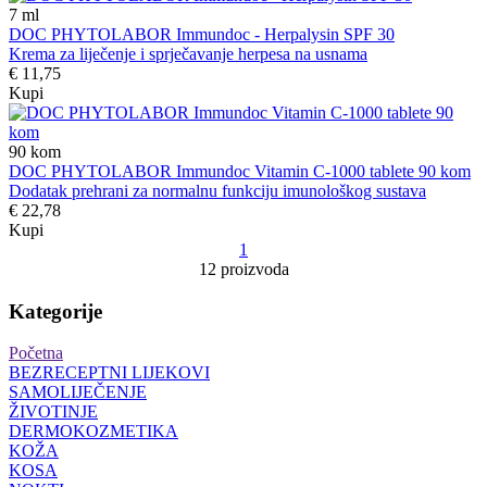
7
ml
DOC PHYTOLABOR Immundoc - Herpalysin SPF 30
Krema za liječenje i sprječavanje herpesa na usnama
€ 11,75
Kupi
90
kom
DOC PHYTOLABOR Immundoc Vitamin C-1000 tablete 90 kom
Dodatak prehrani za normalnu funkciju imunološkog sustava
€ 22,78
Kupi
1
12 proizvoda
Kategorije
Početna
BEZRECEPTNI LIJEKOVI
SAMOLIJEČENJE
ŽIVOTINJE
DERMOKOZMETIKA
KOŽA
KOSA