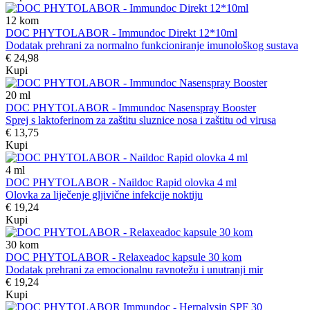
12
kom
DOC PHYTOLABOR - Immundoc Direkt 12*10ml
Dodatak prehrani za normalno funkcioniranje imunološkog sustava
€ 24,98
Kupi
20
ml
DOC PHYTOLABOR - Immundoc Nasenspray Booster
Sprej s laktoferinom za zaštitu sluznice nosa i zaštitu od virusa
€ 13,75
Kupi
4
ml
DOC PHYTOLABOR - Naildoc Rapid olovka 4 ml
Olovka za liječenje gljivične infekcije noktiju
€ 19,24
Kupi
30
kom
DOC PHYTOLABOR - Relaxeadoc kapsule 30 kom
Dodatak prehrani za emocionalnu ravnotežu i unutranji mir
€ 19,24
Kupi