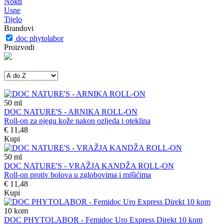
Nokti
Usne
Tijelo
Brandovi
doc phytolabor
Proizvodi
50
ml
DOC NATURE'S - ARNIKA ROLL-ON
Roll-on za njegu kože nakon ozljeda i oteklina
€ 11,48
Kupi
50
ml
DOC NATURE'S - VRAŽJA KANDŽA ROLL-ON
Roll-on protiv bolova u zglobovima i mišićima
€ 11,48
Kupi
10
kom
DOC PHYTOLABOR - Femidoc Uro Express Direkt 10 kom