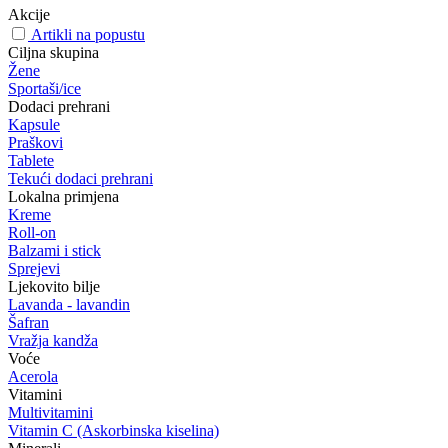
Akcije
Artikli na popustu
Ciljna skupina
Žene
Sportaši/ice
Dodaci prehrani
Kapsule
Praškovi
Tablete
Tekući dodaci prehrani
Lokalna primjena
Kreme
Roll-on
Balzami i stick
Sprejevi
Ljekovito bilje
Lavanda - lavandin
Šafran
Vražja kandža
Voće
Acerola
Vitamini
Multivitamini
Vitamin C (Askorbinska kiselina)