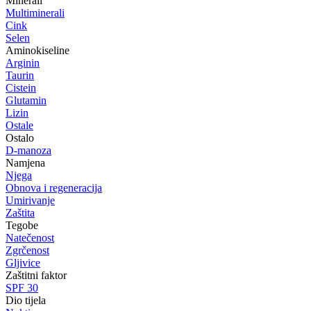
Minerali
Multiminerali
Cink
Selen
Aminokiseline
Arginin
Taurin
Cistein
Glutamin
Lizin
Ostale
Ostalo
D-manoza
Namjena
Njega
Obnova i regeneracija
Umirivanje
Zaštita
Tegobe
Natečenost
Zgrčenost
Gljivice
Zaštitni faktor
SPF 30
Dio tijela