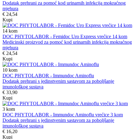
Dodatak prehrani za pomoć kod urinarnih infekcija mokraćnog
mjehura
€ 24,54
Kupi
14
kom
DOC PHYTOLABOR - Femidoc Uro Express vrećice 14 kom
Medicinski proizvod za pomoć kod urinarnih infekcija mokraćnog
mjehura
€ 24,54
Kupi
10
kom
DOC PHYTOLABOR - Immundoc Aminoflu
Dodatak prehrani s jedinstvenim sastavom za poboljšanje
imunološkog sustava
€ 33,90
Kupi
3
kom
DOC PHYTOLABOR - Immundoc Aminoflu vrećice 3 kom
Dodatak prehrani s jedinstvenim sastavom za poboljšanje
imunološkog sustava
€ 16,20
Kupi