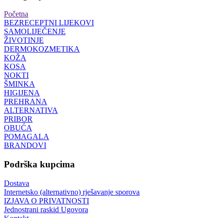
Početna
BEZRECEPTNI LIJEKOVI
SAMOLIJEČENJE
ŽIVOTINJE
DERMOKOZMETIKA
KOŽA
KOSA
NOKTI
ŠMINKA
HIGIJENA
PREHRANA
ALTERNATIVA
PRIBOR
OBUĆA
POMAGALA
BRANDOVI
Podrška kupcima
Dostava
Internetsko (alternativno) rješavanje sporova
IZJAVA O PRIVATNOSTI
Jednostrani raskid Ugovora