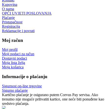
Kontakt
Kupovina
O nama
OPĆI UVJETI POSLOVANJA
Plaćanje
Pristupačnost
Registracija
Reklamacije i povrati
Moj račun
Moj profil
Moji podaci za račun
Dostavni podaci
Moja lista želja
Moja košarica
Informacije o plaćanju
Sigurnost on-line trgovine
Sigurno plaćanje
Kartično plaćanje je osigurano putem Corvus Pay servisa. Ako
trenutno nije moguće prihvatiti kartice, one neće biti ponuđene kao
sredstvo plaćanja.