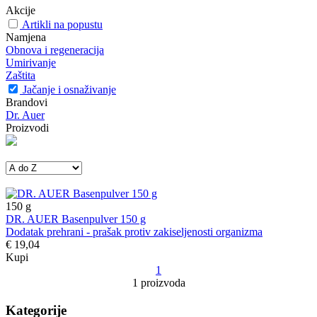
Akcije
Artikli na popustu
Namjena
Obnova i regeneracija
Umirivanje
Zaštita
Jačanje i osnaživanje
Brandovi
Dr. Auer
Proizvodi
150
g
DR. AUER Basenpulver 150 g
Dodatak prehrani - prašak protiv zakiseljenosti organizma
€ 19,04
Kupi
1
1 proizvoda
Kategorije