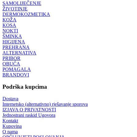
SAMOLIJEČENJE
ŽIVOTINJE
DERMOKOZMETIKA
KOŽA
KOSA
NOKTI
ŠMINKA
HIGIJENA
PREHRANA
ALTERNATIVA
PRIBOR
OBUĆA
POMAGALA
BRANDOVI
Podrška kupcima
Dostava
Internetsko (alternativno) rješavanje sporova
IZJAVA O PRIVATNOSTI
Jednostrani raskid Ugovora
Kontakt
Kupovina
O nama