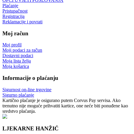
OPĆI UVJETI POSLOVANJA
Plaćanje
Pristupačnost
Registracija
Reklamacije i povrati
Moj račun
Moj profil
Moji podaci za račun
Dostavni podaci
Moja lista želja
Moja košarica
Informacije o plaćanju
Sigurnost on-line trgovine
Sigurno plaćanje
Kartično plaćanje je osigurano putem Corvus Pay servisa. Ako
trenutno nije moguće prihvatiti kartice, one neće biti ponuđene kao
sredstvo plaćanja.
LJEKARNE HANŽIĆ